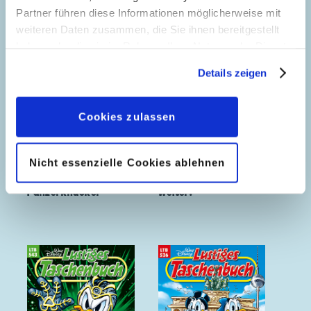
Partner führen diese Informationen möglicherweise mit
weiteren Daten zusammen, die Sie ihnen bereitgestellt
haben oder die sie im Rahmen Ihrer Nutzung der Dienste
gesammelt haben. Sofern Sie uns Ihre Einwilligung
Details zeigen
geben, können Sie diese jederzeit in der
Datenschutzerklärung
wieder widerrufen.
Cookies zulassen
Nicht essenzielle Cookies ablehnen
70 Jahre
Höher schneller
Panzerknacker
weiter!