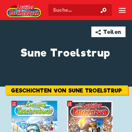
Walt Disneys
Lustiges
Taschenbuch
☰
➦ Teilen
Sune Troelstrup
GESCHICHTEN VON SUNE TROELSTRUP