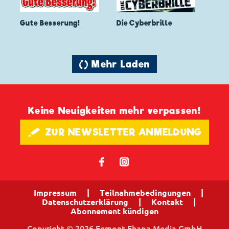
Gute Besserung!
Die Cyberbrille
🔄 Mehr Laden
Keine Neuigkeiten mehr verpassen!
🖋 ZUR NEWSLETTER ANMELDUNG
𝖿
📷
Impressum
|
Teilnahmebedingungen
|
Datenschutzerklärung
|
Kontakt
|
Abonnement kündigen
Copyright © 2026 Egmont Ehapa Media GmbH