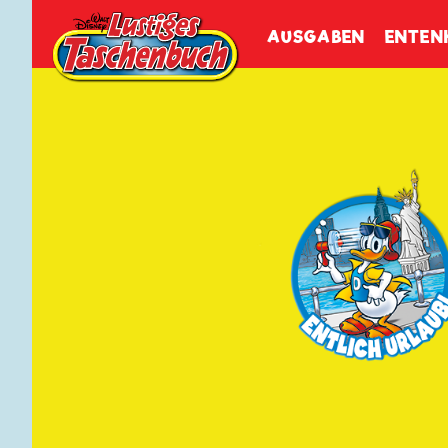
Walt Disneys
Lustiges
Tasch
AUSGABEN
ENTEN