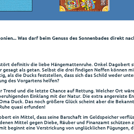
lkonien... Was darf beim Genuss des Sonnenbades direkt nac
stört definitiv die liebe Hängemattenruhe. Onkel Dagobert st
r gesagt als getan. Selbst die drei findigen Neffen können mi
tig, als die Ducks feststellen, dass sich das Schild weder un
rung des Vorgartens helfen?
er Trend und die letzte Chance auf Rettung. Welcher Ort wäre
eruhigenden Einklang mit der Natur. Die extra angereiste Ent
 Oma Duck. Das noch größere Glück scheint aber die Bekanntsch
 Ruhe quasi erfunden!
bert ein Mittel, dass seine Barschaft im Geldspeicher verflü
idenen Mittel gegen Diebe, Räuber und Finanzamt schützen 
it beginnt eine Verstrickung von unglücklichen Fügungen, d