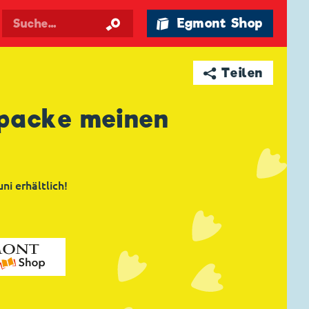
🛍 Egmont Shop
➦ Teilen
 packe meinen
ni erhältlich!