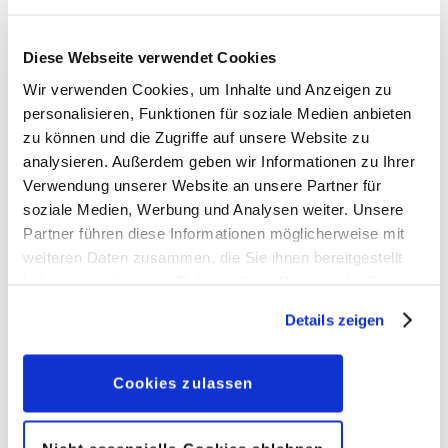
Diese Webseite verwendet Cookies
Wir verwenden Cookies, um Inhalte und Anzeigen zu
personalisieren, Funktionen für soziale Medien anbieten
zu können und die Zugriffe auf unsere Website zu
analysieren. Außerdem geben wir Informationen zu Ihrer
Donald in der Rolle des Schraubers und
Bolidenliebhabers? Nicht nur er, auch Daisy nimmt in
Verwendung unserer Website an unsere Partner für
diesem Buch das Werkzeug in die Hand. Wer ist der
soziale Medien, Werbung und Analysen weiter. Unsere
Schnellste?
Partner führen diese Informationen möglicherweise mit
weiteren Daten zusammen, die Sie ihnen bereitgestellt
Onkel Dagobert hofft darauf, auf dem Titel des
haben oder die sie im Rahmen Ihrer Nutzung der Dienste
Magazins Talertrend zu landen und wartet deshalb
ungeduldig auf eine telefonische Bestätigung. Eine
gesammelt haben. Sofern Sie uns Ihre Einwilligung
Details zeigen
Einladung zu einem persönlichen Gespräch folgt und
geben, können Sie diese jederzeit in der
Donald darf seinen Onkel begleiten. Vor Ort stellt
Datenschutzerklärung
wieder widerrufen.
sich heraus, dass die Redaktion sich nicht zwischen
Onkel Dagobert und Klaas Klever entscheiden kann.
Cookies zulassen
Ein Wettkampf soll entscheiden.
Endlich mal eine brauchbare Erfindung: Daniel