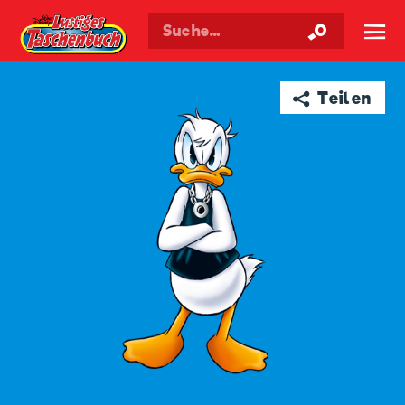
Walt Disneys
Lustiges
Taschenbuch
☰
➦ Teilen