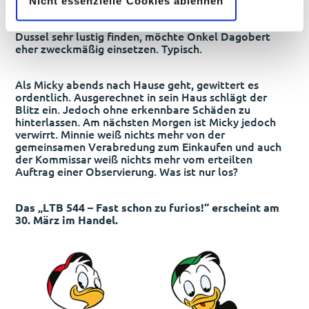
Nicht essenzielle Cookies ablehnen
Düsentrieb hat ein Gerät entwickelt, dass den Nutzer
augenblicklich zum Lachen bringt. Was Donald und
Dussel sehr lustig finden, möchte Onkel Dagobert
eher zweckmäßig einsetzen. Typisch.
Als Micky abends nach Hause geht, gewittert es
ordentlich. Ausgerechnet in sein Haus schlägt der
Blitz ein. Jedoch ohne erkennbare Schäden zu
hinterlassen. Am nächsten Morgen ist Micky jedoch
verwirrt. Minnie weiß nichts mehr von der
gemeinsamen Verabredung zum Einkaufen und auch
der Kommissar weiß nichts mehr vom erteilten
Auftrag einer Observierung. Was ist nur los?
Das „LTB 544 – Fast schon zu furios!“ erscheint am
30. März im Handel.