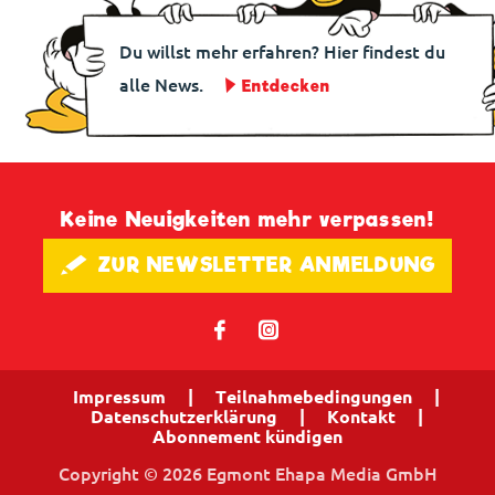
Du willst mehr erfahren? Hier findest du
alle News.
Entdecken
Keine Neuigkeiten mehr verpassen!
🖋 ZUR NEWSLETTER ANMELDUNG
𝖿
📷
Impressum
|
Teilnahmebedingungen
|
Datenschutzerklärung
|
Kontakt
|
Abonnement kündigen
Copyright © 2026 Egmont Ehapa Media GmbH