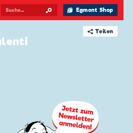
🛍 Egmont Shop
➦ Teilen
lenti