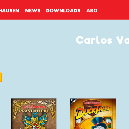
enbuch
HAUSEN
NEWS
DOWNLOADS
ABO
Carlos Va