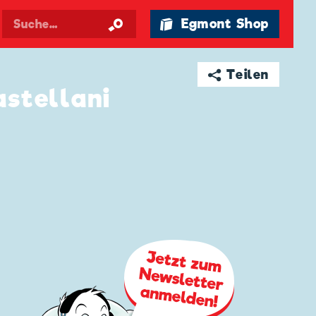
🛍 Egmont Shop
➦ Teilen
stellani