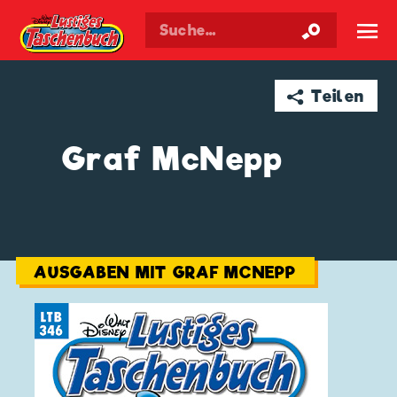
Walt Disneys
Lustiges
Taschenbuch
☰
➦ Teilen
Graf McNepp
AUSGABEN MIT GRAF MCNEPP