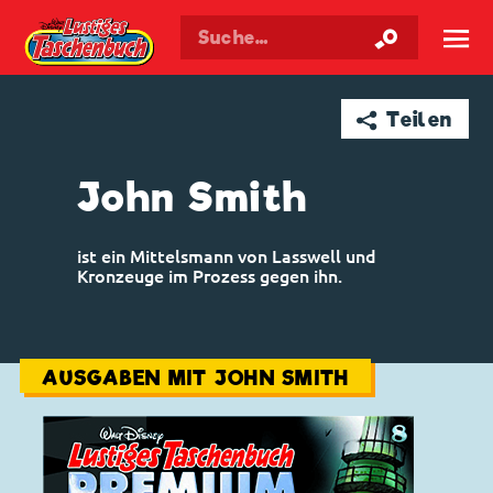
Walt Disneys
Lustiges
Taschenbuch
☰
➦ Teilen
John Smith
ist ein Mittelsmann von Lasswell und
Kronzeuge im Prozess gegen ihn.
AUSGABEN MIT JOHN SMITH