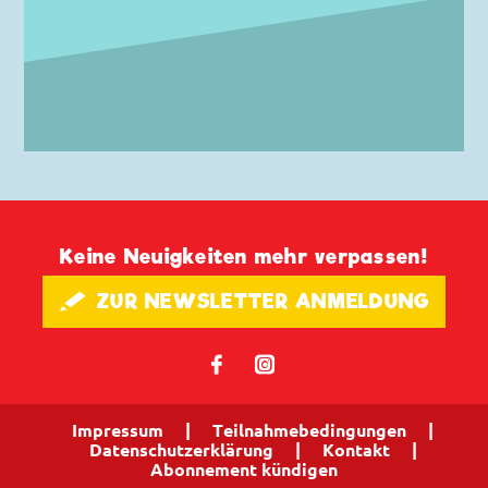
Keine Neuigkeiten mehr verpassen!
🖋 ZUR NEWSLETTER ANMELDUNG
𝖿
📷
Impressum
|
Teilnahmebedingungen
|
Datenschutzerklärung
|
Kontakt
|
Abonnement kündigen