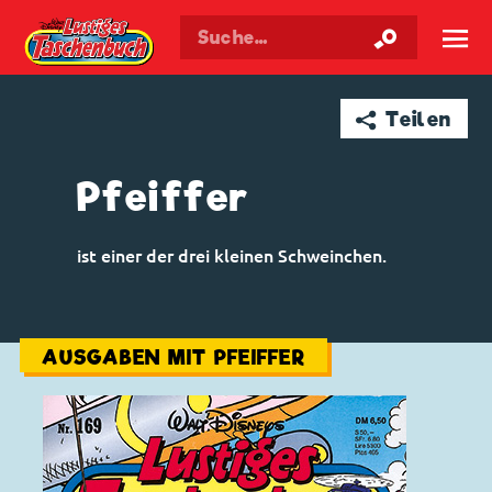
Walt Disneys
Lustiges
Taschenbuch
☰
➦ Teilen
Pfeiffer
ist einer der drei kleinen Schweinchen.
AUSGABEN MIT PFEIFFER