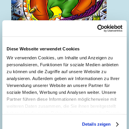
Diese Webseite verwendet Cookies
Der Dieb von Bagdad
Wir verwenden Cookies, um Inhalte und Anzeigen zu
personalisieren, Funktionen für soziale Medien anbieten
zu können und die Zugriffe auf unsere Website zu
analysieren. Außerdem geben wir Informationen zu Ihrer
Verwendung unserer Website an unsere Partner für
soziale Medien, Werbung und Analysen weiter. Unsere
Partner führen diese Informationen möglicherweise mit
weiteren Daten zusammen, die Sie ihnen bereitgestellt
haben oder die sie im Rahmen Ihrer Nutzung der Dienste
gesammelt haben. Sofern Sie uns Ihre Einwilligung
Details zeigen
geben, können Sie diese jederzeit in der