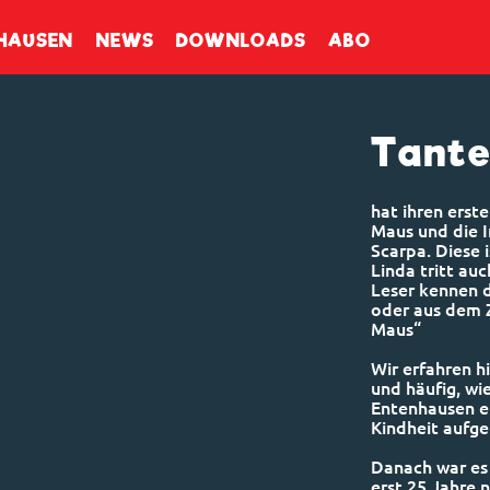
enbuch
HAUSEN
NEWS
DOWNLOADS
ABO
Tante
hat ihren erste
Maus und die I
Scarpa. Diese 
Linda tritt auc
Leser kennen d
oder aus dem Z
Maus“
Wir erfahren h
und häufig, wi
Entenhausen eb
Kindheit aufge
Danach war es 
erst 25 Jahre n