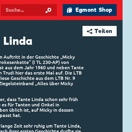
🛍 Egmont Shop
➦ Teilen
 Linda
n Auftritt in der Geschichte „Micky
rokesenkette“ (I TL 230-AP) von
ist aus dem Jahr 1960 und neben Tante
h Trudi hier das erste Mal auf. Die LTB
iese Geschichte aus dem LTB Nr. 9
iegelsteinband „Alles über Micky
ier, dass Tante Linda schon sehr früh
e es für Tanten und Onkel in
en üblich ist, auf Micky in dessen
passt hat.
lange Zeit sehr ruhig um Tante Linda,
ach ihrer ersten Geschichte durfte sie