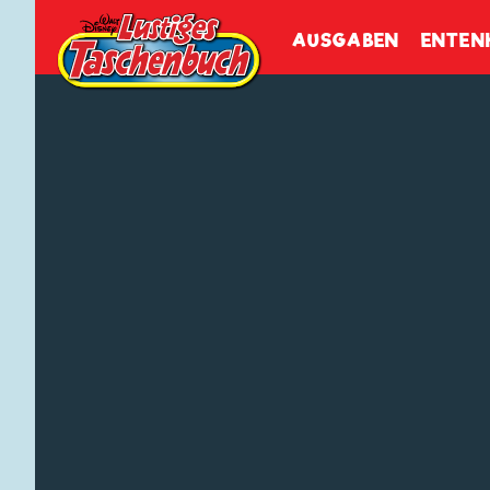
Walt Disneys
Lustiges
Tasch
AUSGABEN
ENTEN