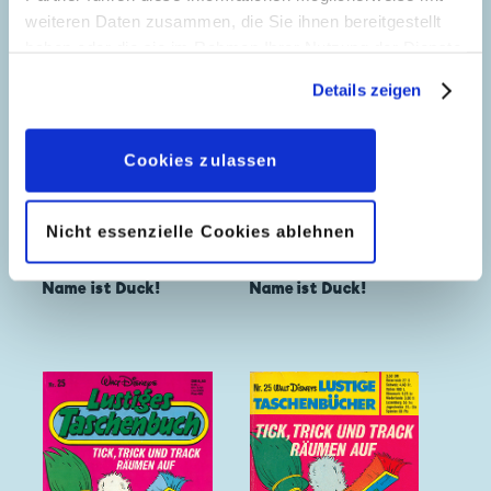
weiteren Daten zusammen, die Sie ihnen bereitgestellt
haben oder die sie im Rahmen Ihrer Nutzung der Dienste
gesammelt haben. Sofern Sie uns Ihre Einwilligung
Details zeigen
geben, können Sie diese jederzeit in der
Datenschutzerklärung
wieder widerrufen.
Cookies zulassen
Nicht essenzielle Cookies ablehnen
Gestatten, mein
Gestatten, mein
Name ist Duck!
Name ist Duck!