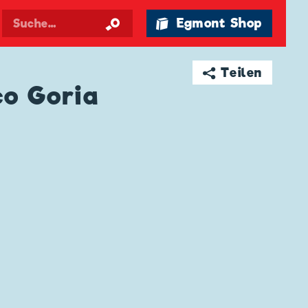
🛍 Egmont Shop
➦ Teilen
co Goria