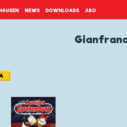
enbuch
HAUSEN
NEWS
DOWNLOADS
ABO
Gianfran
IA