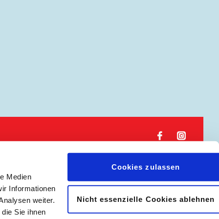
𝖿
📷
Cookies zulassen
le Medien
|
Abonnement kündigen
ir Informationen
Nicht essenzielle Cookies ablehnen
Analysen weiter.
die Sie ihnen