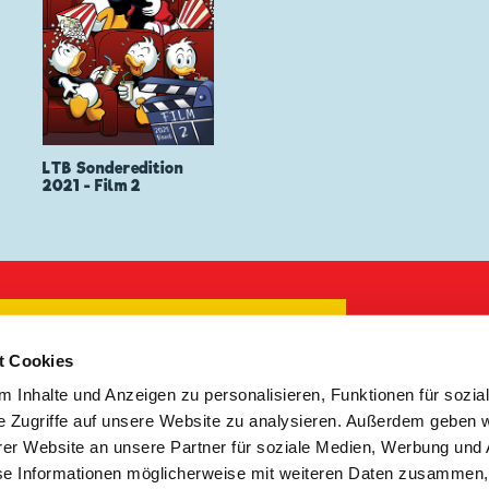
LTB Sonderedition
2021 - Film 2
 ZUR NEWSLETTER ANMELDUNG
t Cookies
 Inhalte und Anzeigen zu personalisieren, Funktionen für sozia
mebedingungen
|
Datenschutzerklärung
|
Kontakt
e Zugriffe auf unsere Website zu analysieren. Außerdem geben w
er Website an unsere Partner für soziale Medien, Werbung und 
Copyright © 2026 Egmont Ehapa Media GmbH
se Informationen möglicherweise mit weiteren Daten zusammen, 