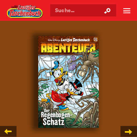
Walt Disneys
Lustiges
Taschenbuch
☰
Offizielle Lustiges Ta
←
→