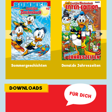
◀
▶
Sommergeschichten
Donalds Jahreszeiten
🗩
DOWNLOADS
FÜR DICH