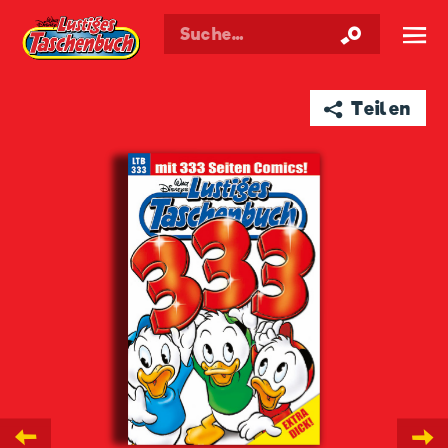
Walt Disneys
Lustiges
Taschenbuch
☰
➦ Teilen
←
→