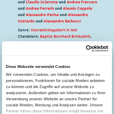
und
Claudio Sciarrone
und
Andrea Freccero
und
Andrea Ferraris
und
Alessio Coppola
und
Alessandro Perina
und
Alessandro
Gottardo
und
Alessandro Barbucci
Genre:
Interaktiv
Dagobert in Not
Charaktere:
Baptist Bernhard Brinksdink
,
Dagobert Duck
,
Daisy Duck
,
Daniel
Düsentrieb
,
Die Panzerknacker
,
Donald
Duck
,
Dussel Duck
,
Franz Gans
,
Gustav Gans
,
Helferlein
,
Oma Dorette Duck
,
Tick, Trick
Diese Webseite verwendet Cookies
und Track
Wir verwenden Cookies, um Inhalte und Anzeigen zu
Code: I TL 2353-1
personalisieren, Funktionen für soziale Medien anbieten
Originaltitel: Zio Paperone e l'incredibile
zu können und die Zugriffe auf unsere Website zu
avventura di capodanno
analysieren. Außerdem geben wir Informationen zu Ihrer
Ursprung: Italien
Verwendung unserer Website an unsere Partner für
Erstveröffentlichung:
02.01.2001
soziale Medien, Werbung und Analysen weiter. Unsere
Seitenanzahl: 43
Partner führen diese Informationen möglicherweise mit