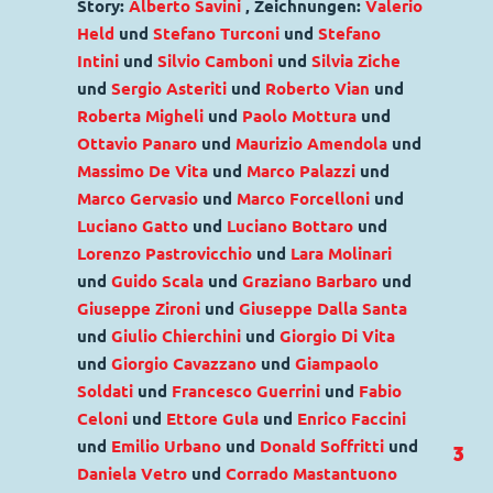
Story:
Alberto Savini
, Zeichnungen:
Valerio
Held
und
Stefano Turconi
und
Stefano
Intini
und
Silvio Camboni
und
Silvia Ziche
und
Sergio Asteriti
und
Roberto Vian
und
Roberta Migheli
und
Paolo Mottura
und
Ottavio Panaro
und
Maurizio Amendola
und
Massimo De Vita
und
Marco Palazzi
und
Marco Gervasio
und
Marco Forcelloni
und
Luciano Gatto
und
Luciano Bottaro
und
Lorenzo Pastrovicchio
und
Lara Molinari
und
Guido Scala
und
Graziano Barbaro
und
Giuseppe Zironi
und
Giuseppe Dalla Santa
und
Giulio Chierchini
und
Giorgio Di Vita
und
Giorgio Cavazzano
und
Giampaolo
Soldati
und
Francesco Guerrini
und
Fabio
Celoni
und
Ettore Gula
und
Enrico Faccini
und
Emilio Urbano
und
Donald Soffritti
und
3
Daniela Vetro
und
Corrado Mastantuono