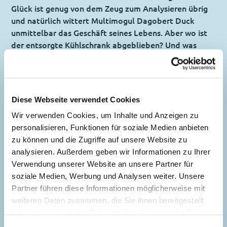
Glück ist genug von dem Zeug zum Analysieren übrig
und natürlich wittert Multimogul Dagobert Duck
unmittelbar das Geschäft seines Lebens. Aber wo ist
der entsorgte Kühlschrank abgeblieben? Und was
ohnehin noch aussteht, ist die kalte Fusion von
Wunsch und Wirklichkeit …
Ein kühl komponiertes Buch mit 7 glibbrigen
Diese Webseite verwendet Cookies
Geschichten!
Wir verwenden Cookies, um Inhalte und Anzeigen zu
personalisieren, Funktionen für soziale Medien anbieten
Inhaltsverzeichnis
zu können und die Zugriffe auf unsere Website zu
analysieren. Außerdem geben wir Informationen zu Ihrer
Verwendung unserer Website an unsere Partner für
Der Superschleim
soziale Medien, Werbung und Analysen weiter. Unsere
Story:
Fausto Vitaliano
, Zeichnungen:
Partner führen diese Informationen möglicherweise mit
Marco Mazzarello
weiteren Daten zusammen, die Sie ihnen bereitgestellt
haben oder die sie im Rahmen Ihrer Nutzung der Dienste
Genre:
Gagstory
gesammelt haben. Sofern Sie uns Ihre Einwilligung