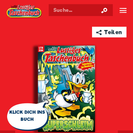
Walt Disneys
Lustiges
Taschenbuch
☰
➦ Teilen
🗨
KLICK DICH INS
BUCH