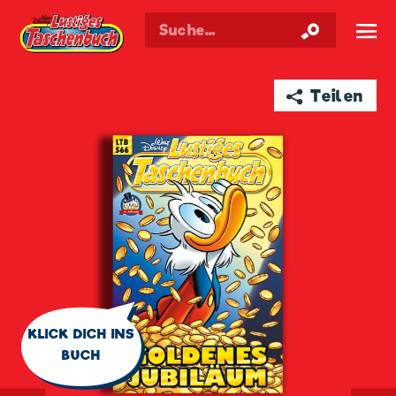
Walt Disneys
Lustiges
Taschenbuch
☰
➦ Teilen
🗨
KLICK DICH INS
BUCH