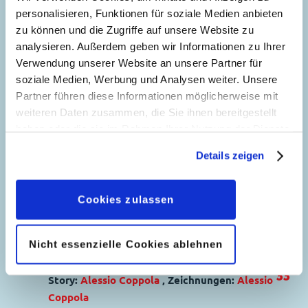
personalisieren, Funktionen für soziale Medien anbieten
Jahrzehnts
zu können und die Zugriffe auf unsere Website zu
Story:
Gorm Transgaard
, Zeichnungen:
analysieren. Außerdem geben wir Informationen zu Ihrer
Andrea Ferraris
Verwendung unserer Website an unsere Partner für
soziale Medien, Werbung und Analysen weiter. Unsere
Genre:
Gagstory
Partner führen diese Informationen möglicherweise mit
Charaktere:
Dagobert Duck
,
Klaas Klever
,
5
weiteren Daten zusammen, die Sie ihnen bereitgestellt
Fräulein Rita Rührig
,
Bürgermeister
,
Daniel
haben oder die sie im Rahmen Ihrer Nutzung der Dienste
Düsentrieb
gesammelt haben. Sofern Sie uns Ihre Einwilligung
Code: D 2021-203
Details zeigen
geben, können Sie diese jederzeit in der
Originaltitel: Tales of the Sales
Datenschutzerklärung
wieder widerrufen.
Ursprung: Dänemark
Cookies zulassen
Erstveröffentlichung:
06.12.2022
Seitenanzahl: 28
Nicht essenzielle Cookies ablehnen
Kunst am Hund
33
Story:
Alessio Coppola
, Zeichnungen:
Alessio
Coppola