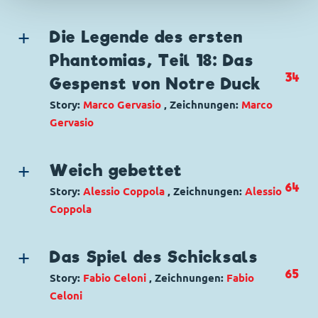
Genre:
Einseiter
Charaktere:
Micky Maus
,
Pluto
Die Legende des ersten
Code: I TL 3233-01
Phantomias, Teil 18: Das
Originaltitel: All'animal shop
34
Gespenst von Notre Duck
Ursprung: Italien
Erstveröffentlichung:
08.11.2017
Story:
Marco Gervasio
, Zeichnungen:
Marco
Seitenanzahl: 1
Gervasio
Genre:
Superhelden
Charaktere:
Dankwart Düsentrieb
,
Darendorf
Weich gebettet
Düsentrieb
,
Detta von Duz
,
Lord Quackett
,
64
Story:
Alessio Coppola
, Zeichnungen:
Alessio
Kommissar Pinkus
,
Münstermännchen
,
Coppola
Phantomias
Genre:
Einseiter
Code: I TL 3210-2
Charaktere:
Goofy
Originaltitel: Notre Duck
Das Spiel des Schicksals
Code: I TL 3435-01
Ursprung: Italien
65
Story:
Fabio Celoni
, Zeichnungen:
Fabio
Originaltitel: Comodo... fino in fondo!
Erstveröffentlichung:
31.05.2017
Celoni
Ursprung: Italien
Seitenanzahl: 30