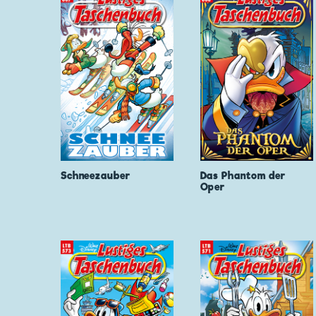
Schneezauber
Das Phantom der
Oper