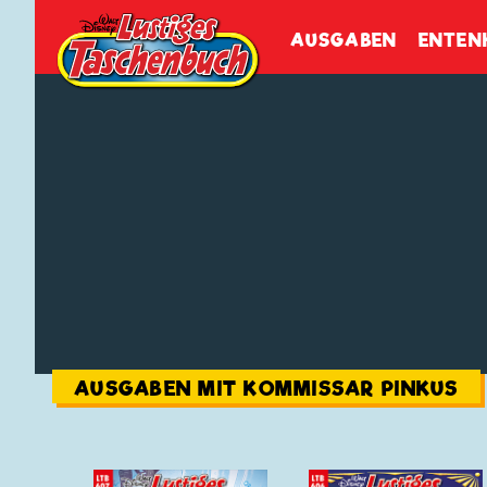
Walt Disneys
Lustiges
Tasch
AUSGABEN
ENTEN
AUSGABEN MIT KOMMISSAR PINKUS