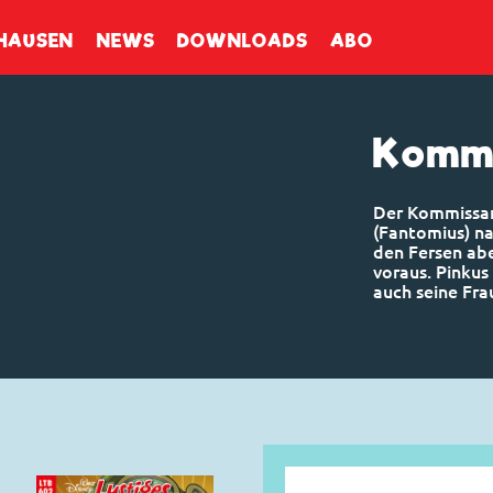
enbuch
HAUSEN
NEWS
DOWNLOADS
ABO
Kommi
Der Kommissar
(Fantomius) na
den Fersen abe
voraus. Pinkus
auch seine Fra