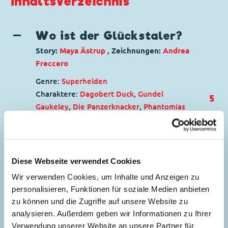
Inhaltsverzeichnis
Wo ist der Glückstaler?
Story:
Maya Ästrup
, Zeichnungen:
Andrea
Freccero
Genre:
Superhelden
Charaktere:
Dagobert Duck
,
Gundel
5
Gaukeley
,
Die Panzerknacker
,
Phantomias
Code: D 2022-096
Originaltitel: A Coin Toss Away
Ursprung: Dänemark
Erstveröffentlichung:
19.09.2023
Diese Webseite verwendet Cookies
Seitenanzahl: 25
Wir verwenden Cookies, um Inhalte und Anzeigen zu
personalisieren, Funktionen für soziale Medien anbieten
Die Geheimzutat
zu können und die Zugriffe auf unsere Website zu
30
analysieren. Außerdem geben wir Informationen zu Ihrer
Story:
Simona Graziano
, Zeichnungen:
Verwendung unserer Website an unsere Partner für
Alessandro Del Conte