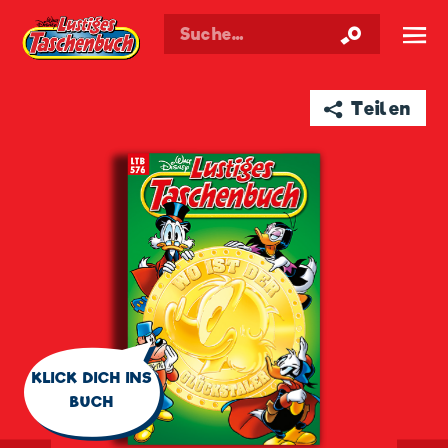
Walt Disneys
Lustiges
Taschenbuch
☰
➦ Teilen
🗨
KLICK DICH INS
BUCH