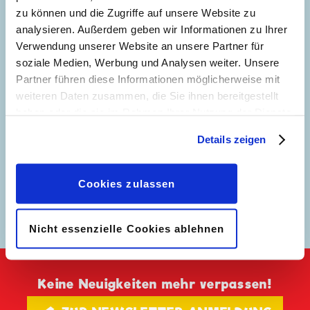
zu können und die Zugriffe auf unsere Website zu
analysieren. Außerdem geben wir Informationen zu Ihrer
Verwendung unserer Website an unsere Partner für
soziale Medien, Werbung und Analysen weiter. Unsere
Partner führen diese Informationen möglicherweise mit
weiteren Daten zusammen, die Sie ihnen bereitgestellt
haben oder die sie im Rahmen Ihrer Nutzung der Dienste
gesammelt haben. Sofern Sie uns Ihre Einwilligung
Details zeigen
geben, können Sie diese jederzeit in der
Datenschutzerklärung
wieder widerrufen.
Cookies zulassen
Doppeltes Dilemma
Immer ich - Vom Pech
verfolgt
Nicht essenzielle Cookies ablehnen
Keine Neuigkeiten mehr verpassen!