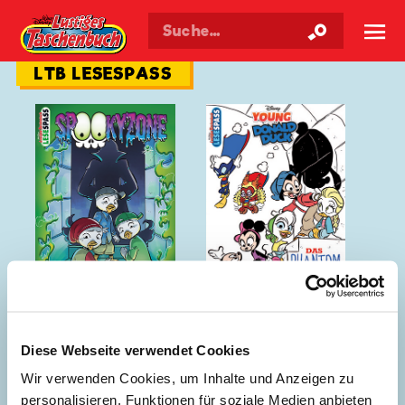
Walt Disneys
Lustiges
Taschenbuch
☰
LTB LESESPASS
Tick, Trick & Track:
Das Phantom mit den
Diese Webseite verwendet Cookies
Die Albtraumformel
Federn
Wir verwenden Cookies, um Inhalte und Anzeigen zu
personalisieren, Funktionen für soziale Medien anbieten