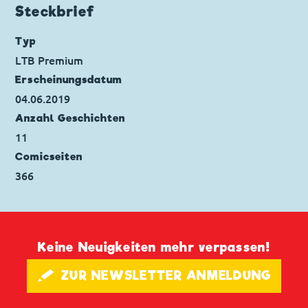
Ursprung: Italien
Steckbrief
Erstveröffentlichung:
20.06.2006
Seitenanzahl: 6
Typ
LTB Premium
Erscheinungs­datum
04.06.2019
Anzahl Geschichten
11
Comicseiten
366
Keine Neuigkeiten mehr verpassen!
🖋 ZUR NEWSLETTER ANMELDUNG