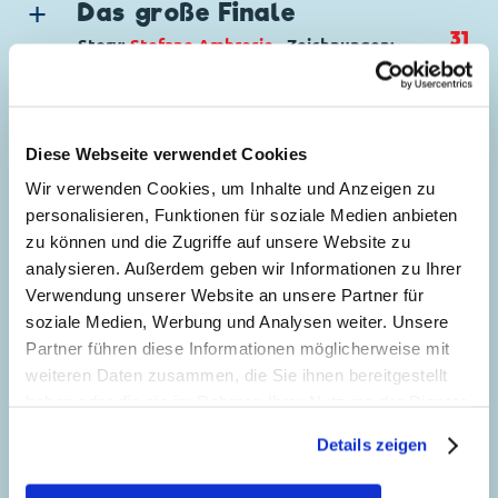
Das große Finale
31
Story:
Stefano Ambrosio
, Zeichnungen:
Roberto Vian
Genre:
Abenteuer
Charaktere:
Meister Altwolf
,
Micky Maus
Manchmal kommen sie
Diese Webseite verwendet Cookies
Code: I XM 30-3
wieder
Wir verwenden Cookies, um Inhalte und Anzeigen zu
65
Originaltitel: Gran finale
personalisieren, Funktionen für soziale Medien anbieten
Story:
Augusto Macchetto
, Zeichnungen:
Ursprung: Italien
zu können und die Zugriffe auf unsere Website zu
Marco Mazzarello
Erstveröffentlichung:
01.10.2004
analysieren. Außerdem geben wir Informationen zu Ihrer
Seitenanzahl: 34
Genre:
Abenteuer
Verwendung unserer Website an unsere Partner für
Charaktere:
Griffin
,
Meister Altwolf
Detektiv des Düsteren
soziale Medien, Werbung und Analysen weiter. Unsere
Code: I TL 2626-3
80
Partner führen diese Informationen möglicherweise mit
Story:
Fausto Vitaliano
, Zeichnungen:
Originaltitel: A volte ritorna
weiteren Daten zusammen, die Sie ihnen bereitgestellt
Marco Mazzarello
und
Marco Palazzi
Ursprung: Italien
haben oder die sie im Rahmen Ihrer Nutzung der Dienste
Genre:
Abenteuer
Erstveröffentlichung:
28.03.2006
gesammelt haben. Sofern Sie uns Ihre Einwilligung
Details zeigen
Charaktere:
Bargeul
,
Griffin
,
Meister
Seitenanzahl: 15
Verschwunden im Nichts
geben, können Sie diese jederzeit in der
Altwolf
,
Trinokel
Datenschutzerklärung
wieder widerrufen.
167
Story:
Fausto Vitaliano
, Zeichnungen: