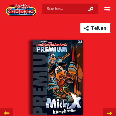
Walt Disneys
Lustiges
Taschenbuch
☰
➦ Teilen
←
→