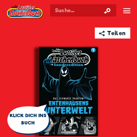
Walt Disneys
Lustiges
Taschenbuch
☰
➦ Teilen
🗨
KLICK DICH INS
BUCH