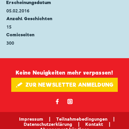
Erscheinungs­datum
Seitenanzahl: 33
05.02.2016
Anzahl Geschichten
15
Comicseiten
300
Keine Neuigkeiten mehr verpassen!
🖋 ZUR NEWSLETTER ANMELDUNG
𝖿
📷
Impressum
|
Teilnahmebedingungen
|
Datenschutzerklärung
|
Kontakt
|