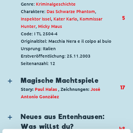
Genre:
Kriminalgeschichte
Charaktere:
Das Schwarze Phantom
,
5
Inspektor Issel
,
Kater Karlo
,
Kommissar
Hunter
,
Micky Maus
Code: I TL 2504-4
Originaltitel: Macchia Nera e il colpo al buio
Ursprung: Italien
Erstveröffentlichung:
25.11.2003
Seitenanzahl: 12
Magische Machtspiele
17
Story:
Paul Halas
, Zeichnungen:
José
Antonio González
Genre:
Abenteuer
Charaktere:
Das Schwarze Phantom
,
Goofy
,
Neues aus Entenhausen:
Micky Maus
Was willst du?
48
Code: D 2004-281