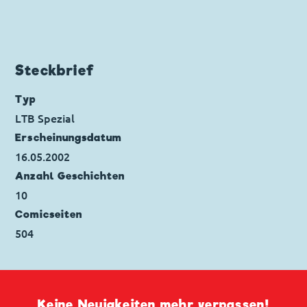
Charaktere:
Dagobert Duck
,
Donald Duck
,
Klaas Klever
,
Tick, Trick und Track
Code: I TL 2008-2
Originaltitel: Zio Paperone e le caravelle
Steckbrief
spaziali
Ursprung: Italien
Typ
Erstveröffentlichung:
22.05.1994
LTB Spezial
Seitenanzahl: 30
Erscheinungs­datum
16.05.2002
Anzahl Geschichten
10
Comicseiten
504
Keine Neuigkeiten mehr verpassen!