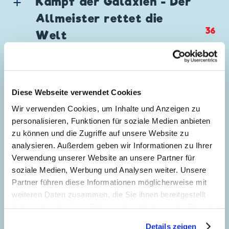
Kampf der Galaxien - Der
Allmeister rettet die
36
Welt
Story:
Giorgio Pezzin
, Zeichnungen:
Massimo De Vita
Genre:
Science-Fiction
Film Parodie
Diese Webseite verwendet Cookies
Charaktere:
Goofy
,
Micky Maus
,
XB-CPU 126
Für 80 Münzen durchs All
Code: I TL 1833-AP
Wir verwenden Cookies, um Inhalte und Anzeigen zu
96
Story:
Bruno Sarda
, Zeichnungen:
Originaltitel: Contatto con la terra
personalisieren, Funktionen für soziale Medien anbieten
Alessandro Del Conte
Ursprung: Italien
zu können und die Zugriffe auf unsere Website zu
Genre:
Science-Fiction
Literarische Parodie
Erstveröffentlichung:
13.01.1991
analysieren. Außerdem geben wir Informationen zu Ihrer
Charaktere:
Dagobert Duck
,
Gundel
Verwendung unserer Website an unsere Partner für
Seitenanzahl: 60
Der Planet der
Gaukeley
,
Nimmermehr
,
Tick, Trick und
soziale Medien, Werbung und Analysen weiter. Unsere
Scherzbolde
126
Track
Partner führen diese Informationen möglicherweise mit
Story:
Carlo Panaro
, Zeichnungen:
Francesc
weiteren Daten zusammen, die Sie ihnen bereitgestellt
Code: I TL 1992-D
Bargadà Studio
haben oder die sie im Rahmen Ihrer Nutzung der Dienste
Originaltitel: Zio Paperone e il giro
gesammelt haben. Sofern Sie uns Ihre Einwilligung
dell'universo in 80... monete
Genre:
Science-Fiction
Gagstory
Details zeigen