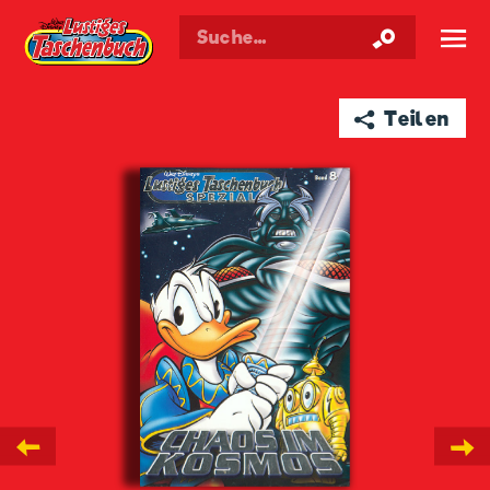
Walt Disneys
Lustiges
Taschenbuch
☰
➦ Teilen
←
→