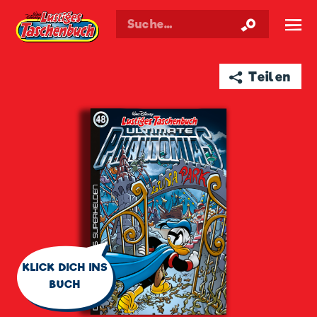
Walt Disneys
Lustiges
Taschenbuch
☰
➦ Teilen
🗨
KLICK DICH INS
BUCH