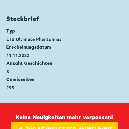
Code: I PK 96-1
Originaltitel: Paperinik e il premio
massacrante
Steckbrief
Ursprung: Italien
Erstveröffentlichung:
01.09.2001
Typ
Seitenanzahl: 31
LTB Ultimate Phantomias
Erscheinungs­datum
11.11.2022
Anzahl Geschichten
8
Comicseiten
295
Keine Neuigkeiten mehr verpassen!