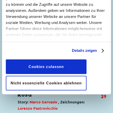
Der Druide ist los!
zu können und die Zugriffe auf unsere Website zu
analysieren. Außerdem geben wir Informationen zu Ihrer
Story:
Giorgio Fontana
, Zeichnungen:
Lara
Verwendung unserer Website an unsere Partner für
Molinari
soziale Medien, Werbung und Analysen weiter. Unsere
Genre:
Superhelden
Partner führen diese Informationen möglicherweise mit
Charaktere:
Phantomias
,
Donald Duck
,
weiteren Daten zusammen, die Sie ihnen bereitgestellt
7
Daniel Düsentrieb
haben oder die sie im Rahmen Ihrer Nutzung der Dienste
Code: I PPK 25-1
gesammelt haben. Sofern Sie uns Ihre Einwilligung
Details zeigen
geben, können Sie diese jederzeit in der
Originaltitel: Paperinik e l'attacco druidico
Datenschutzerklärung
wieder widerrufen.
Ursprung: Italien
Erstveröffentlichung:
05.01.2019
Cookies zulassen
Seitenanzahl: 22
Nicht essenzielle Cookies ablehnen
Gerangel um die Villa
Rosa
29
Story:
Marco Gervasio
, Zeichnungen:
Lorenzo Pastrovicchio