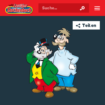
Walt Disneys
Lustiges
Taschenbuch
☰
➦ Teilen