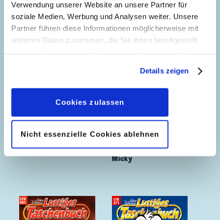
Verwendung unserer Website an unsere Partner für
soziale Medien, Werbung und Analysen weiter. Unsere
Partner führen diese Informationen möglicherweise mit
weiteren Daten zusammen, die Sie ihnen bereitgestellt
haben oder die sie im Rahmen Ihrer Nutzung der Dienste
gesammelt haben. Sofern Sie uns Ihre Einwilligung
Details zeigen
geben, können Sie diese jederzeit in der
Datenschutzerklärung
wieder widerrufen.
Cookies zulassen
Nicht essenzielle Cookies ablehnen
Hexenzauber
Happy Birthday
Micky