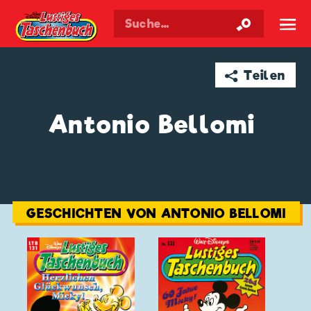
Walt Disneys
Lustiges
Taschenbuch
☰
➦ Teilen
Antonio Bellomi
GESCHICHTEN VON ANTONIO BELLOMI