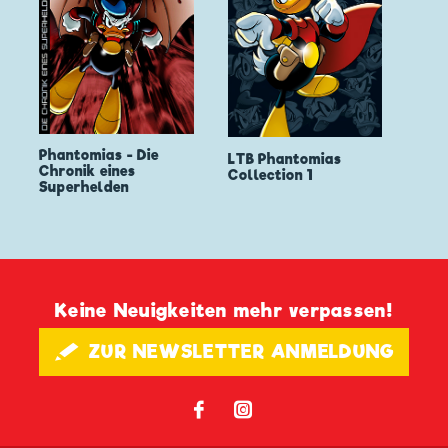
Phantomias - Die
LTB Phantomias
Chronik eines
Collection 1
Superhelden
Keine Neuigkeiten mehr verpassen!
🖋 ZUR NEWSLETTER ANMELDUNG
𝖿
📷