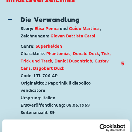
Die Verwandlung
Story:
Elisa Penna
und
Guido Martina
,
Zeichnungen:
Giovan Battista Carpi
Genre:
Superhelden
Charaktere:
Phantomias
,
Donald Duck
,
Tick,
Trick und Track
,
Daniel Düsentrieb
,
Gustav
5
Gans
,
Dagobert Duck
Code: I TL 706-AP
Originaltitel: Paperinik il diabolico
vendicatore
Ursprung: Italien
Erstveröffentlichung:
08.06.1969
Seitenanzahl: 59
Phantomias in Aktion