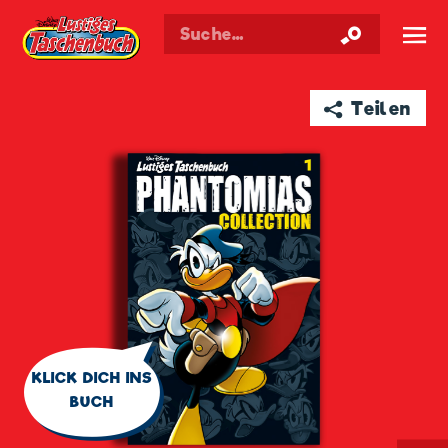
Walt Disneys
Lustiges
Taschenbuch
☰
➦ Teilen
🗨
KLICK DICH INS
BUCH