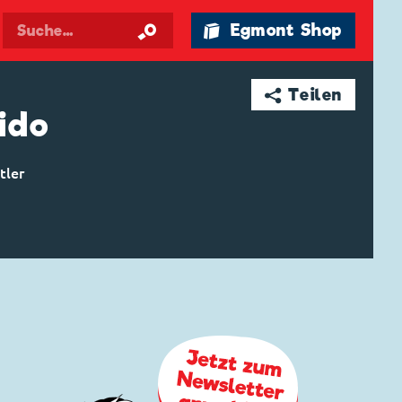
🛍 Egmont Shop
➦ Teilen
ido
tler