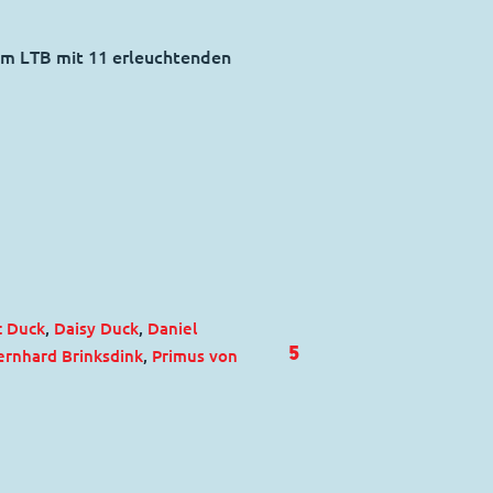
 im LTB mit 11 erleuchtenden
t Duck
,
Daisy Duck
,
Daniel
5
ernhard Brinksdink
,
Primus von