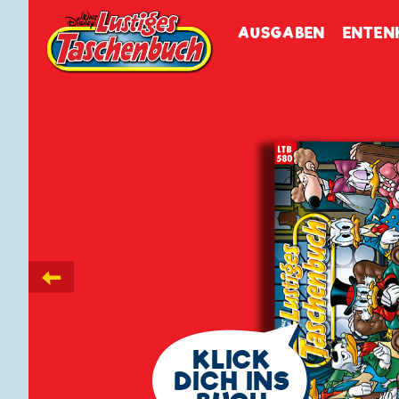
Walt Disneys
Lustiges
Tasch
AUSGABEN
ENTEN
←
🗨
KLICK
DICH INS