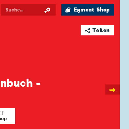
🛍 Egmont Shop
➦ Teilen
enbuch -
→