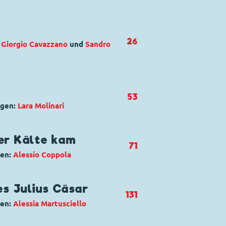
26
:
Giorgio Cavazzano
und
Sandro
sdink
,
Daisy Duck
,
Fräulein Rita
53
ngen:
Lara Molinari
andrana rosa
uck
,
Gustav Gans
,
Tick, Trick und
der Kälte kam
71
gen:
Alessio Coppola
 dei cugini
Klarabella Kuh
,
Kommissar
es Julius Cäsar
131
Pluto
gen:
Alessia Martusciello
 venuto dal freddo