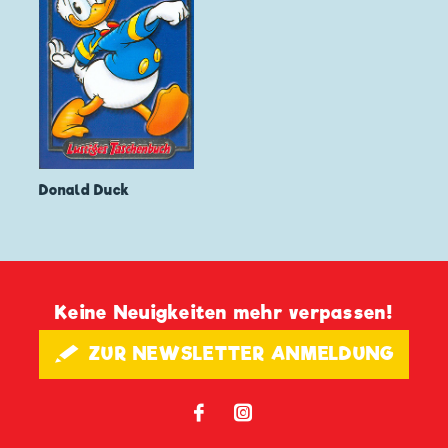
Donald Duck
Keine Neuigkeiten mehr verpassen!
🖋 ZUR NEWSLETTER ANMELDUNG
𝖿
📷