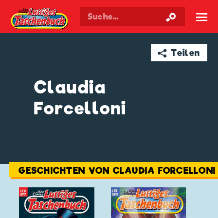
Walt Disneys
Lustiges
Taschenbuch
☰
➦ Teilen
Claudia
Forcelloni
GESCHICHTEN VON CLAUDIA FORCELLONI