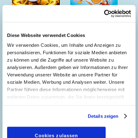
Hokuspokus
Nichts als Dussel im
Kopf
Diese Webseite verwendet Cookies
Wir verwenden Cookies, um Inhalte und Anzeigen zu
personalisieren, Funktionen für soziale Medien anbieten
zu können und die Zugriffe auf unsere Website zu
analysieren. Außerdem geben wir Informationen zu Ihrer
Verwendung unserer Website an unsere Partner für
soziale Medien, Werbung und Analysen weiter. Unsere
Partner führen diese Informationen möglicherweise mit
weiteren Daten zusammen, die Sie ihnen bereitgestellt
haben oder die sie im Rahmen Ihrer Nutzung der Dienste
gesammelt haben. Sofern Sie uns Ihre Einwilligung
Details zeigen
geben, können Sie diese jederzeit in der
Datenschutzerklärung
wieder widerrufen.
Cookies zulassen