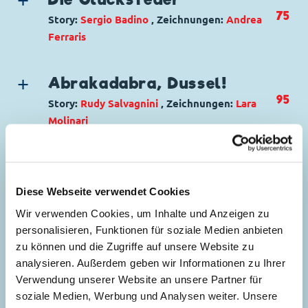
Primus von Quack
,
Tick, Trick und Track
75
Story:
Sergio Badino
, Zeichnungen:
Andrea
Code: I TL 1100-A
Ferraris
Originaltitel: Paperino e il filtro della
Genre:
Superhelden
potenza
Charaktere:
Phantomias
,
Donald Duck
,
Ursprung: Italien
Abrakadabra, Dussel!
Gundel Gaukeley
,
Nimmermehr
,
Gustav Gans
Erstveröffentlichung:
26.12.1976
95
Story:
Rudy Salvagnini
, Zeichnungen:
Lara
Code: I TL 2619-2
Seitenanzahl: 38
Molinari
Originaltitel: Amelia e la piuma sfortunata
Genre:
Gagstory
Ursprung: Italien
Charaktere:
Daisy Duck
,
Daniel Düsentrieb
,
Erstveröffentlichung:
Golf: ... ist keine Hexerei!
07.02.2006
Donald Duck
,
Dussel Duck
,
Franz Gans
,
Seitenanzahl: 20
122
Story:
Bruno Sarda
, Zeichnungen:
Marco
Diese Webseite verwendet Cookies
Gustav Gans
,
Oma Dorette Duck
,
Dagobert
Gervasio
Wir verwenden Cookies, um Inhalte und Anzeigen zu
Duck
,
Primus von Quack
,
Tick, Trick und
Genre:
Einseiter
personalisieren, Funktionen für soziale Medien anbieten
Track
Charaktere:
Gundel Gaukeley
zu können und die Zugriffe auf unsere Website zu
Code: I TL 2388-6
Fluch der Voodoo-Puppe
analysieren. Außerdem geben wir Informationen zu Ihrer
Code: I TL 2599-01
Originaltitel: Paperoga abracadabra
123
Story:
Laura Shaw
, Zeichnungen:
Miguel
Verwendung unserer Website an unsere Partner für
Originaltitel: Parola di fattucchiera
Ursprung: Italien
Fernandez Martinez
soziale Medien, Werbung und Analysen weiter. Unsere
Ursprung: Italien
Erstveröffentlichung:
04.09.2001