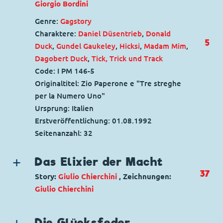
Giorgio Bordini
Genre:
Gagstory
Charaktere:
Daniel Düsentrieb
,
Donald
5
Duck
,
Gundel Gaukeley
,
Hicksi
,
Madam Mim
,
Dagobert Duck
,
Tick, Trick und Track
Code: I PM 146-5
Originaltitel: Zio Paperone e "Tre streghe
per la Numero Uno"
Ursprung: Italien
Erstveröffentlichung:
01.08.1992
Seitenanzahl: 32
Das Elixier der Macht
37
Story:
Giulio Chierchini
, Zeichnungen:
Giulio Chierchini
Genre:
Gagstory
Charaktere:
Donald Duck
,
Dagobert Duck
,
Die Glücksfeder