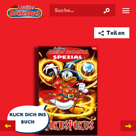
Walt Disneys
Lustiges
Taschenbuch
☰
➦ Teilen
🗨
KLICK DICH INS
BUCH
←
→