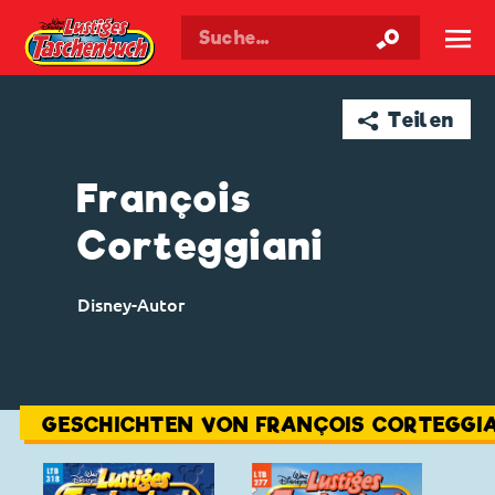
Walt Disneys
Lustiges
Taschenbuch
☰
➦ Teilen
François
Corteggiani
Disney-Autor
GESCHICHTEN VON FRANÇOIS CORTEGGIA