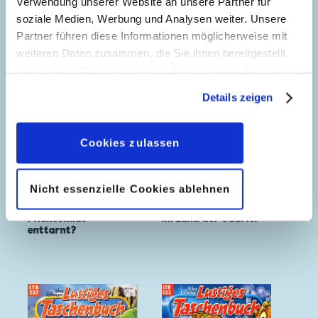
Verwendung unserer Website an unsere Partner für
soziale Medien, Werbung und Analysen weiter. Unsere
Partner führen diese Informationen möglicherweise mit
weiteren Daten zusammen, die Sie ihnen bereitgestellt
haben oder die sie im Rahmen Ihrer Nutzung der Dienste
gesammelt haben. Sofern Sie uns Ihre Einwilligung
Details zeigen
geben, können Sie diese jederzeit in der
Datenschutzerklärung
wieder widerrufen.
Cookies zulassen
Nicht essenzielle Cookies ablehnen
Phantomias
Im Land der Saurier
enttarnt?