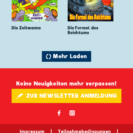
Die Zeitwanne
Die Formel des
Reichtums
🔄 Mehr Laden
Keine Neuigkeiten mehr verpassen!
🖋 ZUR NEWSLETTER ANMELDUNG
𝖿
📷
Impressum
|
Teilnahmebedingungen
|