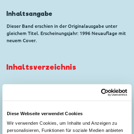
Inhaltsangabe
Dieser Band erschien in der Originalausgabe unter
gleichem Titel. Erscheinungsjahr: 1996 Neuauflage mit
neuem Cover.
Inhaltsverzeichnis
Die Zeitwanne
Story:
Michael T. Gilbert
, Zeichnungen:
Flemming Andersen
Diese Webseite verwendet Cookies
Genre:
Zeitreisen
Charaktere:
Dagobert Duck
,
Daniel
Wir verwenden Cookies, um Inhalte und Anzeigen zu
5
Düsentrieb
,
Donald Duck
,
Tick, Trick und
personalisieren, Funktionen für soziale Medien anbieten