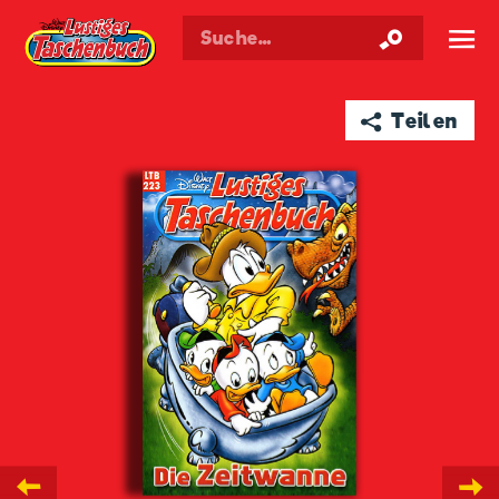
Walt Disneys
Lustiges
Taschenbuch
☰
➦ Teilen
←
→