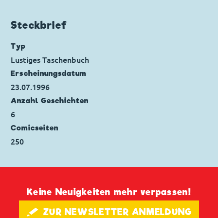
Track
Code: D 93142
Steckbrief
Originaltitel: Uncle Scrooge The Blessings of
a Higher Education
Typ
Ursprung: Dänemark
Lustiges Taschenbuch
Seitenanzahl: 40
Erscheinungs­datum
23.07.1996
Anzahl Geschichten
6
Comicseiten
250
Keine Neuigkeiten mehr verpassen!
🖋 ZUR NEWSLETTER ANMELDUNG