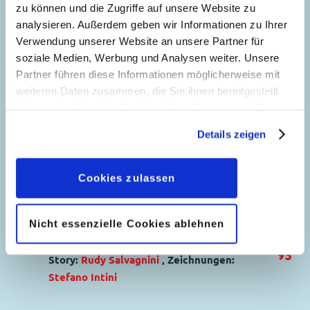
Track
zu können und die Zugriffe auf unsere Website zu
Code: D 95022
analysieren. Außerdem geben wir Informationen zu Ihrer
Originaltitel: Donald Duck The Bathtub At
Verwendung unserer Website an unsere Partner für
soziale Medien, Werbung und Analysen weiter. Unsere
The Edge Of Forever
Partner führen diese Informationen möglicherweise mit
Ursprung: Dänemark
weiteren Daten zusammen, die Sie ihnen bereitgestellt
Seitenanzahl: 53
haben oder die sie im Rahmen Ihrer Nutzung der Dienste
gesammelt haben. Sofern Sie uns Ihre Einwilligung
Der Talisman des
Details zeigen
geben, können Sie diese jederzeit in der
Elfenkönigs
Datenschutzerklärung
wieder widerrufen.
58
Story:
Alessandro Sisti
, Zeichnungen:
Cookies zulassen
Massimo De Vita
Genre:
Fantasy
Nicht essenzielle Cookies ablehnen
Charaktere:
Micky Maus
,
Minnie Maus
Denken ist Glückssache!
Code: I TL 2076-1
93
Story:
Rudy Salvagnini
, Zeichnungen:
Originaltitel: Topolino e il talismano Elfico
Stefano Intini
Ursprung: Italien
Genre:
Düsentrieb´sche
Erstveröffentlichung:
12.09.1995