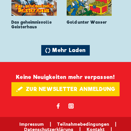
Das geheimnisvolle
Gold unter Wasser
Geisterhaus
🔄 Mehr Laden
Keine Neuigkeiten mehr verpassen!
🖋 ZUR NEWSLETTER ANMELDUNG
𝖿
📷
Impressum
|
Teilnahmebedingungen
|
Datenschutzerklärung
|
Kontakt
|