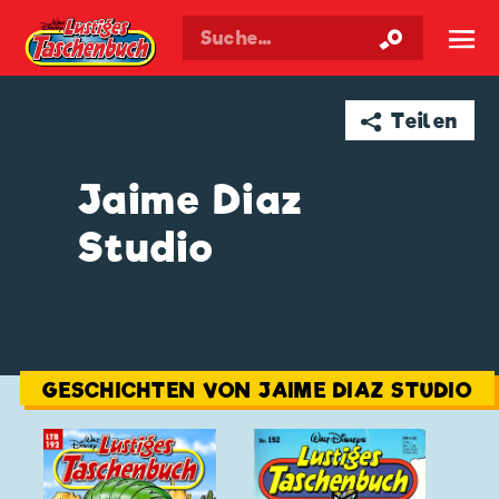
Walt Disneys
Lustiges
Taschenbuch
☰
➦ Teilen
Jaime Diaz
Studio
GESCHICHTEN VON JAIME DIAZ STUDIO