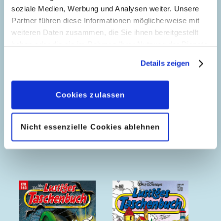
soziale Medien, Werbung und Analysen weiter. Unsere
Partner führen diese Informationen möglicherweise mit
weiteren Daten zusammen, die Sie ihnen bereitgestellt
haben oder die sie im Rahmen Ihrer Nutzung der Dienste
gesammelt haben. Sofern Sie uns Ihre Einwilligung
Details zeigen
geben, können Sie diese jederzeit in der
Datenschutzerklärung
wieder widerrufen.
Cookies zulassen
Nicht essenzielle Cookies ablehnen
Die Sieben
Die Sieben
Weltwunder
Weltwunder