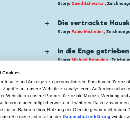
Erstveröffentlichung:
16.12.1990
Story:
David Schwartz
, Zeichnung
Originaltitel: Topolino e il segreto
Seitenanzahl: 8
Genre:
Abenteuer
Ursprung: Italien
Charaktere:
Dagobert Duck
,
Tick, T
Erstveröffentlichung:
Die vertrackte Haus
09.12.1990
Code: I TL 1825-B
Seitenanzahl: 29
Story:
Fabio Michelini
, Zeichnung
Seitenanzahl: 8
Genre:
Kriminalgeschichte
Charaktere:
Inspektor Issel
,
Klarabe
In die Enge getrieben
Micky Maus
,
Minnie Maus
Story:
Michael Begovich
, Zeichnu
Code: I TL 1816-AP
Genre:
Einseiter
Originaltitel: Topolino e la casa (tr
t Cookies
Charaktere:
Goofy
,
Micky Maus
Ursprung: Italien
 Inhalte und Anzeigen zu personalisieren, Funktionen für sozia
Code: D 88212
Erstveröffentlichung:
16.09.1990
e Zugriffe auf unsere Website zu analysieren. Außerdem geben w
Originaltitel: Mickey Mouse Corne
Seitenanzahl: 59
er Website an unsere Partner für soziale Medien, Werbung und 
Ursprung: Dänemark
 ZUR NEWSLETTER ANMELDUNG
se Informationen möglicherweise mit weiteren Daten zusammen, 
Erstveröffentlichung:
22.10.1991
 die sie im Rahmen Ihrer Nutzung der Dienste gesammelt haben. 
Seitenanzahl: 1
önnen Sie diese jederzeit in der
Datenschutzerklärung
wieder wi
mebedingungen
|
Datenschutzerklärung
|
Kontakt