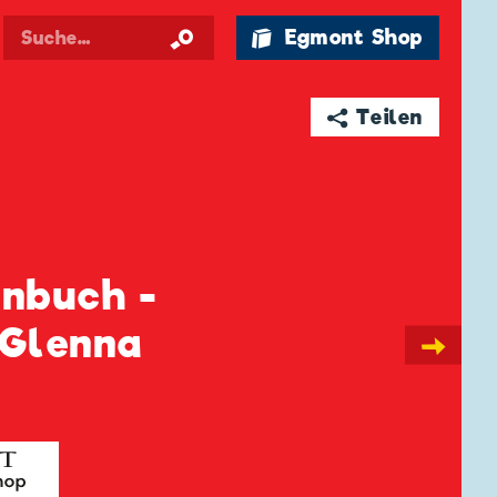
🛍 Egmont Shop
➦ Teilen
enbuch -
 Glenna
→