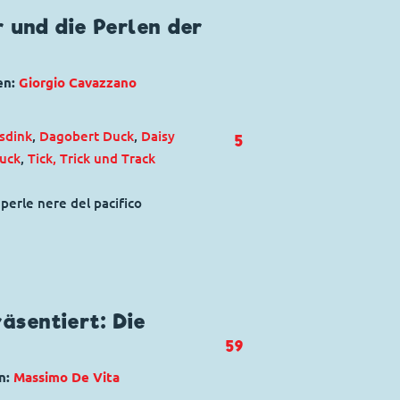
 und die Perlen der
en:
Giorgio Cavazzano
sdink
,
Dagobert Duck
,
Daisy
5
uck
,
Tick, Trick und Track
e perle nere del pacifico
äsentiert: Die
59
n:
Massimo De Vita