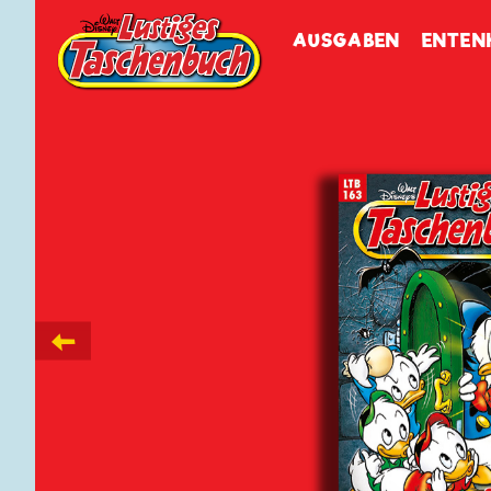
Walt Disneys
Lustiges
Tasch
AUSGABEN
ENTEN
←