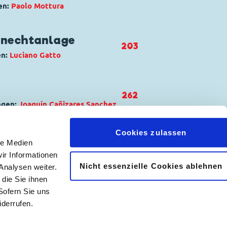
en:
Paolo Mottura
 di un bambino
rick und Track
knechtanlage
203
en:
Luciano Gatto
lla Kuh
,
Kommissar Hunter
,
262
ngen:
Joaquí­n Cañizares Sanchez
oppo) intelligente
Cookies zulassen
le Medien
ir Informationen
red Again
Nicht essenzielle Cookies ablehnen
Analysen weiter.
𝖿
📷
die Sie ihnen
Sofern Sie uns
derrufen.
|
Abonnement kündigen