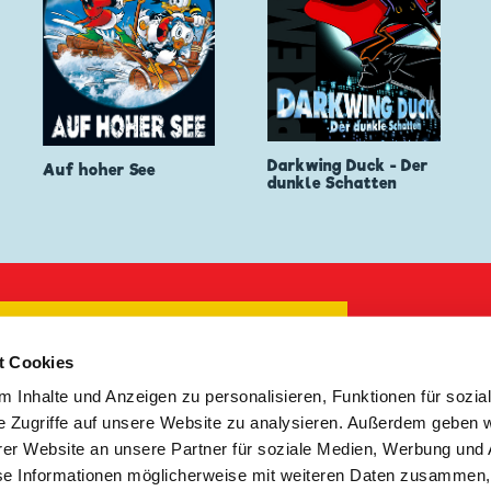
Darkwing Duck - Der
Auf hoher See
dunkle Schatten
 ZUR NEWSLETTER ANMELDUNG
t Cookies
 Inhalte und Anzeigen zu personalisieren, Funktionen für sozia
mebedingungen
|
Datenschutzerklärung
|
Kontakt
e Zugriffe auf unsere Website zu analysieren. Außerdem geben w
er Website an unsere Partner für soziale Medien, Werbung und 
Copyright © 2026 Egmont Ehapa Media GmbH
se Informationen möglicherweise mit weiteren Daten zusammen, 