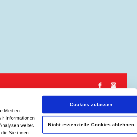
𝖿
📷
Cookies zulassen
le Medien
|
Abonnement kündigen
ir Informationen
Nicht essenzielle Cookies ablehnen
Analysen weiter.
die Sie ihnen