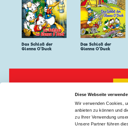
Das Schloß der
Das Schloß der
Glenna O'Duck
Glenna O'Duck
Keine Neuigkeiten mehr verpassen!
🖋
Diese Webseite verwende
Wir verwenden Cookies, um
Impressum
|
Teilnah
anbieten zu können und di
zu Ihrer Verwendung unser
Unsere Partner führen die