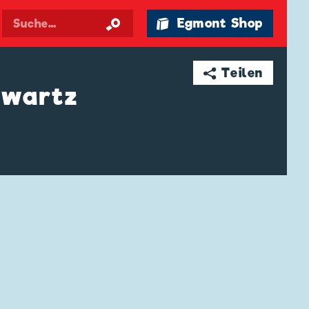
🛍 Egmont Shop
➦ Teilen
hwartz