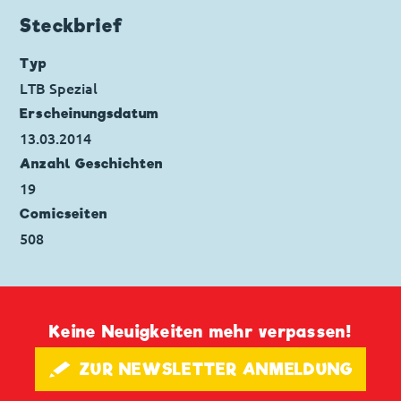
Code: I TL 1616-AP
Steckbrief
Originaltitel: Zio Paperone il recupero del
Paperic
Typ
Ursprung: Italien
LTB Spezial
Erstveröffentlichung:
16.11.1986
Erscheinungs­datum
Seitenanzahl: 68
13.03.2014
Anzahl Geschichten
19
Comicseiten
508
Keine Neuigkeiten mehr verpassen!
🖋 ZUR NEWSLETTER ANMELDUNG