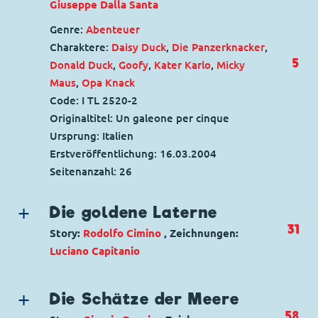
Giuseppe Dalla Santa
Genre:
Abenteuer
Charaktere:
Daisy Duck
,
Die Panzerknacker
,
5
Donald Duck
,
Goofy
,
Kater Karlo
,
Micky
Maus
,
Opa Knack
Code: I TL 2520-2
Originaltitel: Un galeone per cinque
Ursprung: Italien
Erstveröffentlichung:
16.03.2004
Seitenanzahl: 26
Die goldene Laterne
31
Story:
Rodolfo Cimino
, Zeichnungen:
Luciano Capitanio
Genre:
Schatzsuche
Zeitreisen
Charaktere:
Dagobert Duck
,
Donald Duck
,
Die Schätze der Meere
Tick, Trick und Track
58