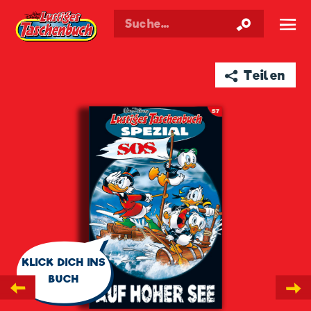
Walt Disneys
Lustiges
Taschenbuch
☰
➦ Teilen
🗨
KLICK DICH INS
BUCH
←
→