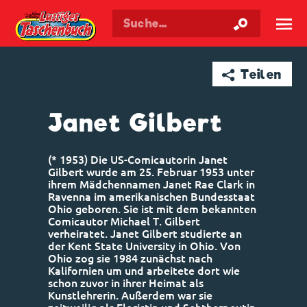
Walt Disneys
Lustiges
Taschenbuch
☰
➦ Teilen
Janet Gilbert
(* 1953) Die US-Comicautorin Janet
Gilbert wurde am 25. Februar 1953 unter
ihrem Mädchennamen Janet Rae Clark in
Ravenna im amerikanischen Bundesstaat
Ohio geboren. Sie ist mit dem bekannten
Comicautor Michael T. Gilbert
verheiratet. Janet Gilbert studierte an
der Kent State University in Ohio. Von
Ohio zog sie 1984 zunächst nach
Kalifornien um und arbeitete dort wie
schon zuvor in ihrer Heimat als
Kunstlehrerin. Außerdem war sie