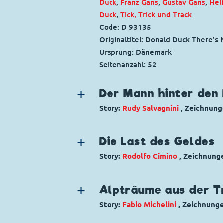
Duck
,
Franz Gans
,
Gustav Gans
,
Hel
Duck
,
Tick, Trick und Track
Code: D 93135
Originaltitel: Donald Duck There's 
Ursprung: Dänemark
Seitenanzahl: 52
Der Mann hinter den
Story:
Rudy Salvagnini
, Zeichnung
Genre:
Historisches Thema
Charaktere:
Alberto
,
Baptist Bernh
Die Last des Geldes
Dagobert Duck
,
Daniel Düsentrieb
Story:
Rodolfo Cimino
, Zeichnung
Franz Gans
,
Garé Barks
,
Gundel Gau
Genre:
Dagobert in Not
Gagstory
Micky Maus
,
Zorngiebel
,
Tick, Trick
Charaktere:
Baptist Bernhard Brink
Code: I TL 1919-C
Alpträume aus der T
Duck
,
Tick, Trick und Track
Originaltitel: Zio Paperone e l'uom
Story:
Fabio Michelini
, Zeichnung
Code: I TL 1977-AP
Ursprung: Italien
Genre:
Superhelden