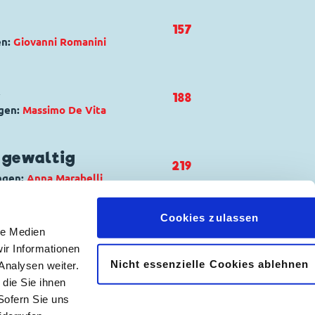
ri pesanti
 Düsentrieb
,
Donald Duck
,
Klaas
157
en:
Giovanni Romanini
e Erfindungen
Science-Fiction
 pi.onir.
 Düsentrieb
,
Donald Duck
,
Tick,
k
188
gen:
Massimo De Vita
elle stelle
sdink
,
Dagobert Duck
,
Daisy Duck
,
 gewaltig
219
f
,
Franz Gans
,
Gustav Gans
,
ngen:
Anna Marabelli
Duck
,
Tick, Trick und Track
Cookies zulassen
sdink
,
Dagobert Duck
,
Die
frac
le Medien
omias
,
Tick, Trick und Track
ir Informationen
Nicht essenzielle Cookies ablehnen
Analysen weiter.
𝖿
📷
fido... Perfidus
die Sie ihnen
Sofern Sie uns