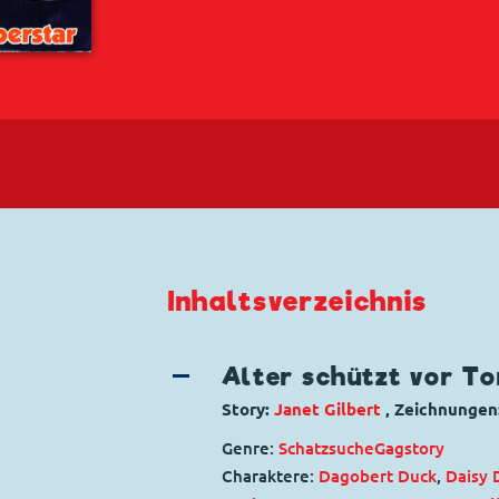
Inhaltsverzeichnis
Alter schützt vor To
Story:
Janet Gilbert
, Zeichnungen
Genre:
Schatzsuche
Gagstory
Charaktere:
Dagobert Duck
,
Daisy 