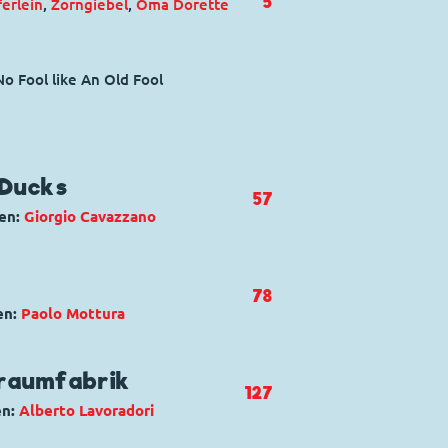
5
ferlein
,
Zorngiebel
,
Oma Dorette
No Fool like An Old Fool
 Ducks
57
en:
Giorgio Cavazzano
ard Brinksdink
,
Carl Barks
,
78
,
Die Panzerknacker
,
Donald Duck
,
en:
Paolo Mottura
keley
,
Gustav Gans
,
Helferlein
,
 und Track
sdink
,
Dagobert Duck
,
Donald
raumfabrik
127
o dei paperi
en:
Alberto Lavoradori