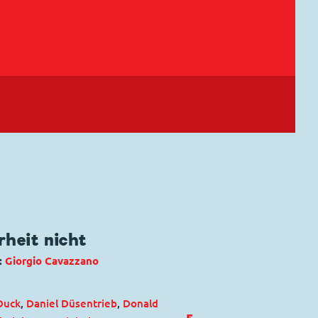
rheit nicht
:
Giorgio Cavazzano
Duck
,
Daniel Düsentrieb
,
Donald