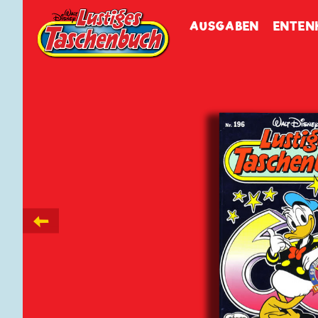
Walt Disneys
Lustiges
Tasch
AUSGABEN
ENTEN
←