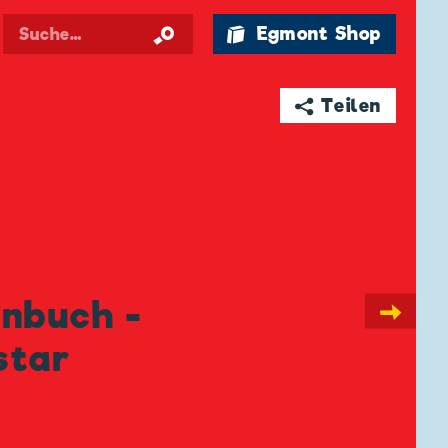
🛍 Egmont Shop
➦ Teilen
enbuch -
→
star