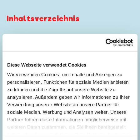
Inhaltsverzeichnis
Der schwarze Diamant
Story:
Koala
, Zeichnungen:
José Maria
Manrique
Diese Webseite verwendet Cookies
Genre:
Schatzsuche
Dagobert in Not
Mystery
Wir verwenden Cookies, um Inhalte und Anzeigen zu
Charaktere:
Dagobert Duck
,
Donald Duck
,
5
personalisieren, Funktionen für soziale Medien anbieten
Gundel Gaukeley
,
Nimmermehr
,
Tick, Trick
zu können und die Zugriffe auf unsere Website zu
und Track
analysieren. Außerdem geben wir Informationen zu Ihrer
Code: D 90271
Verwendung unserer Website an unsere Partner für
Originaltitel: Uncle Scrooge The Black Stone
soziale Medien, Werbung und Analysen weiter. Unsere
Ursprung: Dänemark
Partner führen diese Informationen möglicherweise mit
Seitenanzahl: 52
weiteren Daten zusammen, die Sie ihnen bereitgestellt
haben oder die sie im Rahmen Ihrer Nutzung der Dienste