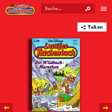
Walt Disneys
Lustiges
Taschenbuch
☰
➦ Teilen
←
→