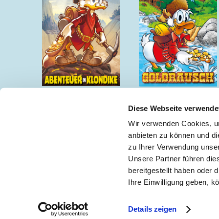
Abenteuer in Klondike
Goldrausch
Diese Webseite verwende
Wir verwenden Cookies, um
anbieten zu können und di
zu Ihrer Verwendung unser
Keine Neuigkeiten mehr verpassen!
🖋
Unsere Partner führen die
bereitgestellt haben oder
Ihre Einwilligung geben, k
Impressum
|
Teilnah
Details zeigen