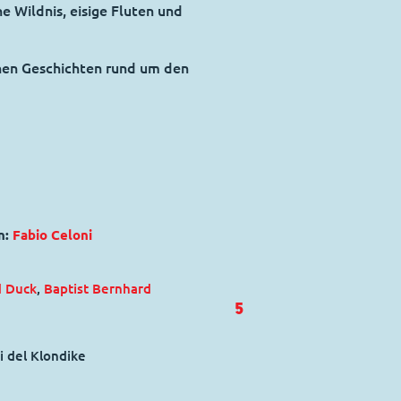
 Wildnis, eisige Fluten und
hen Geschichten rund um den
n:
Fabio Celoni
d Duck
,
Baptist Bernhard
5
i del Klondike