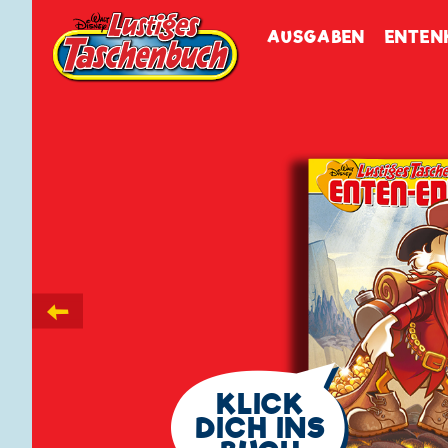
Walt Disneys
Lustiges
Tasch
AUSGABEN
ENTEN
←
🗨
KLICK
DICH INS