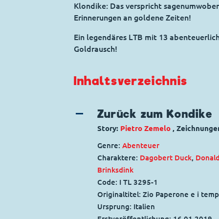
Klondike: Das verspricht sagenumwobene
Erinnerungen an goldene Zeiten!
Ein legendäres LTB mit 13 abenteuerlic
Goldrausch!
Inhaltsverzeichnis
Zurück zum Kondike
Story:
Pietro Zemelo
, Zeichnunge
Genre:
Abenteuer
Charaktere:
Dagobert Duck
,
Donal
Brinksdink
Code: I TL 3295-1
Originaltitel: Zio Paperone e i temp
Ursprung: Italien
Erstveröffentlichung:
16.01.2019