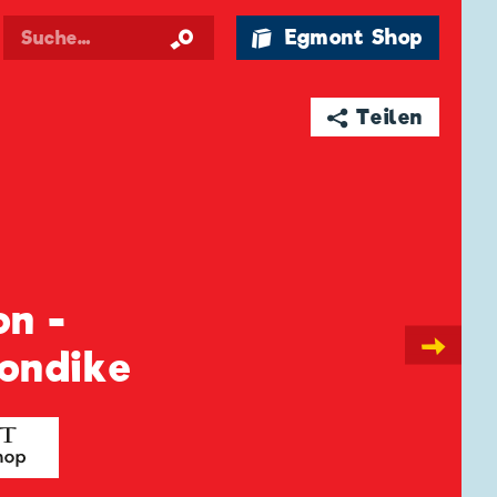
🛍 Egmont Shop
➦ Teilen
on -
→
ondike