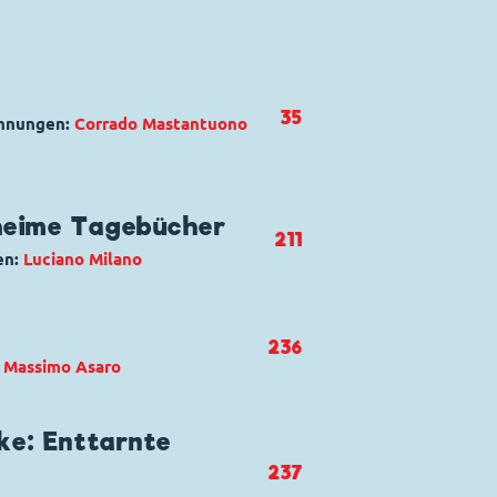
35
chnungen:
Corrado Mastantuono
t Bernhard Brinksdink
heime Tagebücher
211
en:
Luciano Milano
,
Tick, Trick und Track
,
Baptist
236
:
Massimo Asaro
reti di Zio Paperone
t Bernhard Brinksdink
ke: Enttarnte
237