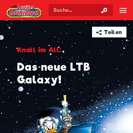
Walt Disneys
Lustiges
Taschenbuch
☰
➦ Teilen
Knall im All:
Das neue LTB
Galaxy!