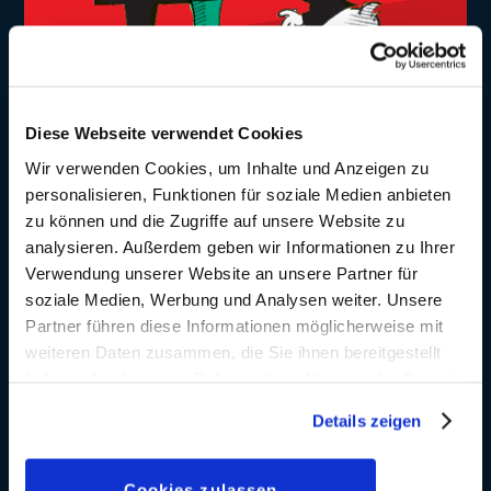
Zu den Videos...
Diese Webseite verwendet Cookies
Wir verwenden Cookies, um Inhalte und Anzeigen zu
DOWNLOAD: WALLPAPER
personalisieren, Funktionen für soziale Medien anbieten
zu können und die Zugriffe auf unsere Website zu
analysieren. Außerdem geben wir Informationen zu Ihrer
Verwendung unserer Website an unsere Partner für
soziale Medien, Werbung und Analysen weiter. Unsere
Partner führen diese Informationen möglicherweise mit
weiteren Daten zusammen, die Sie ihnen bereitgestellt
haben oder die sie im Rahmen Ihrer Nutzung der Dienste
gesammelt haben. Sofern Sie uns Ihre Einwilligung
Details zeigen
geben, können Sie diese jederzeit in der
Datenschutzerklärung
wieder widerrufen.
Zum Download...
Cookies zulassen