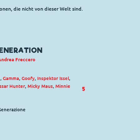
onen, die nicht von dieser Welt sind.
GENERATION
Andrea Freccero
m
,
Gamma
,
Goofy
,
Inspektor Issel
,
sar Hunter
,
Micky Maus
,
Minnie
5
 Generazione