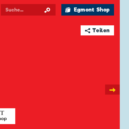
🛍 Egmont Shop
➦ Teilen
→