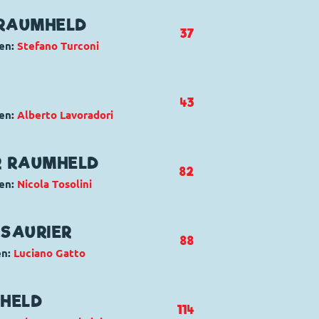
 RAUMHELD
37
en:
Stefano Turconi
ck und Track
43
en:
Alberto Lavoradori
ald Duck
,
Dagobert Duck
,
Tick,
R RAUMHELD
82
en:
Nicola Tosolini
impossibile
ald Duck
SAURIER
88
en:
Luciano Gatto
no
entrieb
,
Donald Duck
,
Helferlein
,
MHELD
114
ck