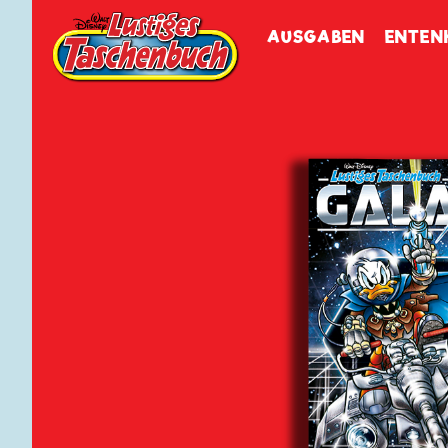
Walt Disneys
Lustiges
Tasch
AUSGABEN
ENTEN