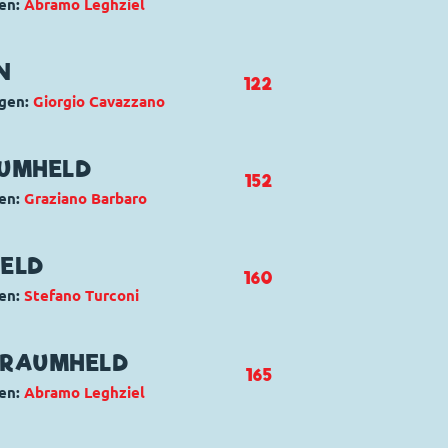
en:
Abramo Leghziel
neta dei Fantasauri
ck
N
122
ngen:
Giorgio Cavazzano
aggio
entrieb
,
Helferlein
,
Donald Duck
AUMHELD
152
en:
Graziano Barbaro
uck
HELD
160
en:
Stefano Turconi
uck
 RAUMHELD
165
en:
Abramo Leghziel
o