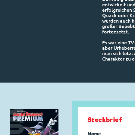
entwickelt und
erfolgreichen 
Quack oder Kr
wurden auch hi
großer Belieb
fortgesetzt.
Es war eine T
aber Urheberre
man sich letzt
Charakter zu e
Steckbrief
Name