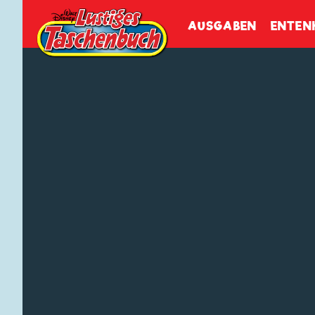
Walt Disneys
Lustiges
Tasch
AUSGABEN
ENTEN