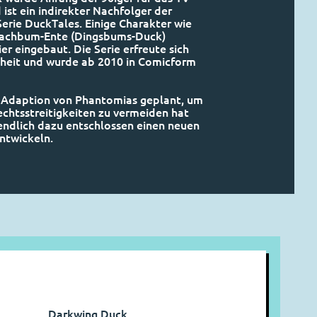
 ist ein indirekter Nachfolger der
Serie DuckTales. Einige Charakter wie
achbum-Ente (Dingsbums-Duck)
er eingebaut. Die Serie erfreute sich
theit und wurde ab 2010 in Comicform
V Adaption von Phantomias geplant, um
chtsstreitigkeiten zu vermeiden hat
endlich dazu entschlossen einen neuen
ntwickeln.
Darkwing Duck