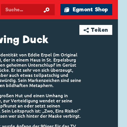
🛍 Egmont Shop
➦ Teilen
ing Duck
identität von Eddie Erpel (im Original
, der in einem Haus in St. Erpelsburg
inen geheimen Unterschlupf im Gerüst
cke. Er ist sehr von sich überzeugt,
aber auch etwas tollpatschig und
swürdig. Sein Markenzeichen sind seine
en bildhaften Metaphern.
 großen Hut und einen Umhang in
e, zur Verteidigung wendet er seine
pfkunst an oder setzt seinen
 Sein Leitspruch ist: „Zwo, Eins Risiko!“
sen wer sich hinter der Maske verbirgt.
 wurde Anfang der 90iger für das TV