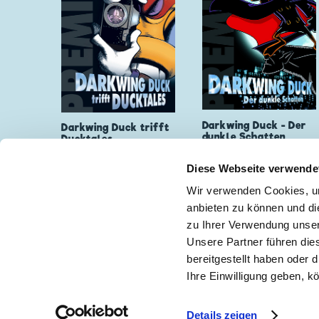
Darkwing Duck - Der
Darkwing Duck trifft
dunkle Schatten
Ducktales
Diese Webseite verwende
Wir verwenden Cookies, um
anbieten zu können und di
zu Ihrer Verwendung unser
Keine Neuigkeiten mehr verpassen!
🖋
Unsere Partner führen die
bereitgestellt haben oder
Ihre Einwilligung geben, k
Impressum
|
Teilnah
Details zeigen