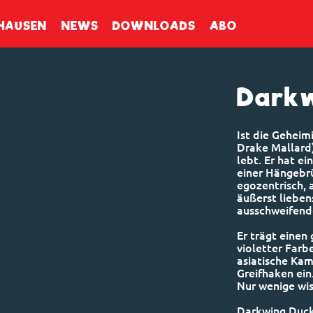
enbuch
HAUSEN
NEWS
DOWNLOADS
ABO
Darkw
Ist die Geheim
Drake Mallard)
lebt. Er hat e
einer Hängebrü
egozentrisch, 
äußerst lieben
ausschweifend
Er trägt einen
violetter Farb
asiatische Kam
Greifhaken ein.
Nur wenige wis
Darkwing Duck