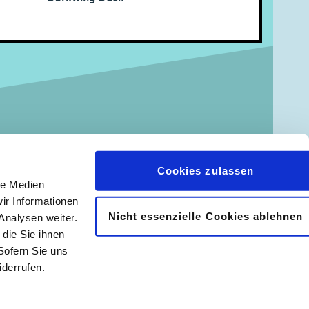
Cookies zulassen
le Medien
ir Informationen
Nicht essenzielle Cookies ablehnen
Analysen weiter.
𝖿
📷
die Sie ihnen
Sofern Sie uns
derrufen.
|
Abonnement kündigen