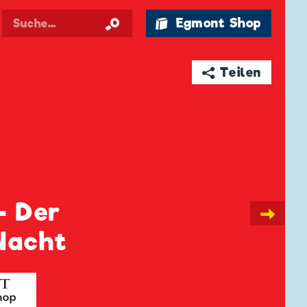
🛍 Egmont Shop
➦ Teilen
- Der
→
Nacht