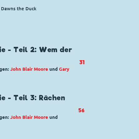
y Dawns the Duck
ie - Teil 2: Wem der
31
ngen:
John Blair Moore
und
Gary
pel
,
Quack
,
Torro Bulba
ie - Teil 3: Rächen
56
om the Bull Toils!
ngen:
John Blair Moore
und