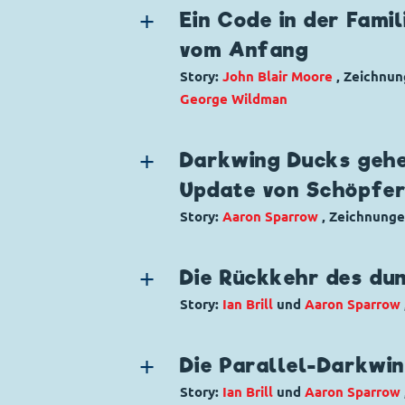
Charaktere:
Darkwing Duck
,
Kiki Er
Ein Code in der Famil
Code: KJL 008
vom Anfang
Originaltitel: Darkwing Duck Fowl P
Story:
John Blair Moore
, Zeichnu
Ursprung: Disney Comics
George Wildman
Erstveröffentlichung:
01.01.1992
Seitenanzahl: 23
Genre:
Superhelden
Charaktere:
Darkwing Duck
,
Kiki Er
Darkwing Ducks gehe
Code: KJL 009
Update von Schöpfe
Originaltitel: Darkwing Duck The E
Story:
Aaron Sparrow
, Zeichnung
Ursprung: Disney Comics
Erstveröffentlichung:
01.02.1992
Genre:
Superhelden
Seitenanzahl: 25
Charaktere:
Alfred Wirrfuß
,
Darkwi
Die Rückkehr des du
Liquidator
,
Megavolt
,
Meister Ban
Story:
Ian Brill
und
Aaron Sparrow
Buxbaum
,
Quack
,
Quackerjack
Genre:
Superhelden
Code: Qde/LTBPREM 5
Charaktere:
Alfred Wirrfuß
,
Dagobe
Seitenanzahl: 3
Die Parallel-Darkwin
Darkwing Duck
,
Fiesoduck
,
Helferle
Story:
Ian Brill
und
Aaron Sparrow
Megavolt
,
Meister Bananengrips
,
P