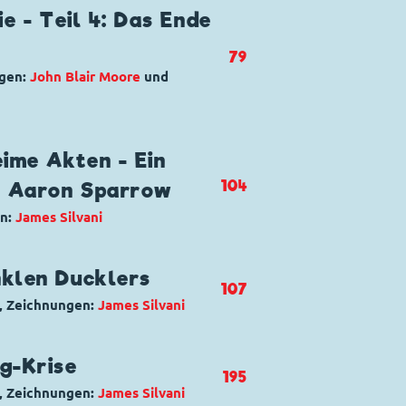
pel
,
Quack
,
Torro Bulba
ie - Teil 4: Das Ende
79
lay!
ngen:
John Blair Moore
und
pel
,
Quack
,
Torro Bulba
ime Akten - Ein
104
r Aaron Sparrow
nd of the Beginning!
en:
James Silvani
ng Duck
,
Fiesoduck
,
Kiki Erpel
,
nklen Ducklers
107
anengrips
,
Professor Benjamin
, Zeichnungen:
James Silvani
rt Duck
,
Daniel Düsentrieb
,
g-Krise
195
in
,
Kiki Erpel
,
Liquidator
,
, Zeichnungen:
James Silvani
rofessor Benjamin Buxbaum
,