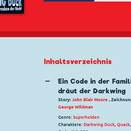
Inhaltsverzeichnis
Ein Code in der Famili
dräut der Darkwing
Story:
John Blair Moore
, Zeichnu
George Wildman
Genre:
Superhelden
Charaktere:
Darkwing Duck
,
Quack