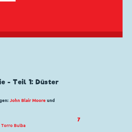
e - Teil 1: Düster
ngen:
John Blair Moore
und
7
,
Torro Bulba