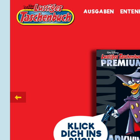
Walt Disneys
Lustiges
Tasch
AUSGABEN
ENTEN
←
🗨
KLICK
DICH INS