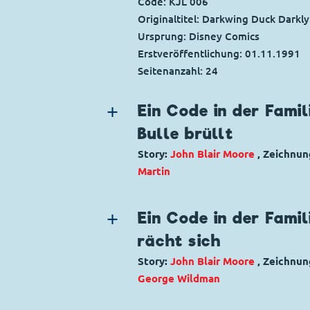
Code: KJL 006
Originaltitel: Darkwing Duck Darkl
Ursprung: Disney Comics
Erstveröffentlichung:
01.11.1991
Seitenanzahl: 24
Ein Code in der Famil
Bulle brüllt
Story:
John Blair Moore
, Zeichnu
Martin
Genre:
Superhelden
Charaktere:
Darkwing Duck
,
Kiki Er
Ein Code in der Famil
Code: KJL 007
rächt sich
Originaltitel: Darkwing Duck For Wh
Story:
John Blair Moore
, Zeichnu
Ursprung: Disney Comics
George Wildman
Erstveröffentlichung:
01.12.1991
Seitenanzahl: 25
Genre:
Superhelden