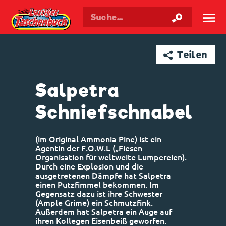
Walt Disneys
Lustiges
Taschenbuch
☰
➦ Teilen
Salpetra
Schniefschnabel
(im Original Ammonia Pine) ist ein
Agentin der F.O.W.L („Fiesen
Organisation für weltweite Lumpereien).
Durch eine Explosion und die
ausgetretenen Dämpfe hat Salpetra
einen Putzfimmel bekommen. Im
Gegensatz dazu ist ihre Schwester
(Ample Grime) ein Schmutzfink.
Außerdem hat Salpetra ein Auge auf
ihren Kollegen Eisenbeiß geworfen.