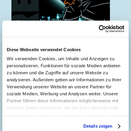
Diese Webseite verwendet Cookies
Darkwing Duck - Der dunkle Schatten
Wir verwenden Cookies, um Inhalte und Anzeigen zu
personalisieren, Funktionen für soziale Medien anbieten
zu können und die Zugriffe auf unsere Website zu
analysieren. Außerdem geben wir Informationen zu Ihrer
Verwendung unserer Website an unsere Partner für
soziale Medien, Werbung und Analysen weiter. Unsere
Partner führen diese Informationen möglicherweise mit
weiteren Daten zusammen, die Sie ihnen bereitgestellt
haben oder die sie im Rahmen Ihrer Nutzung der Dienste
gesammelt haben. Sofern Sie uns Ihre Einwilligung
Details zeigen
geben, können Sie diese jederzeit in der