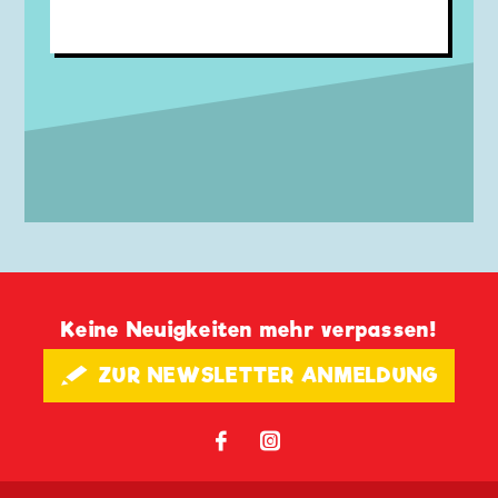
Keine Neuigkeiten mehr verpassen!
🖋 ZUR NEWSLETTER ANMELDUNG
𝖿
📷