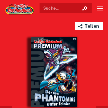
Walt Disneys
Lustiges
Taschenbuch
☰
➦ Teilen