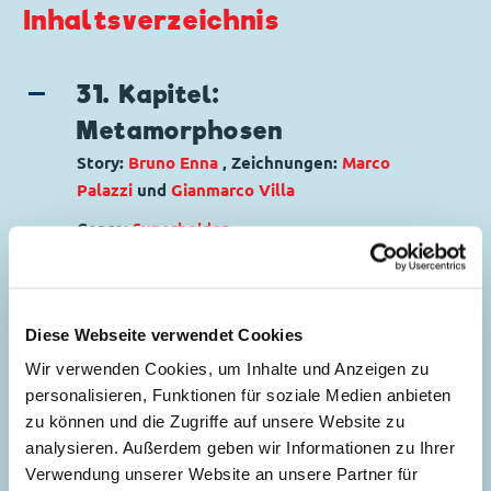
Inhaltsverzeichnis
31. Kapitel:
Metamorphosen
Story:
Bruno Enna
, Zeichnungen:
Marco
Palazzi
und
Gianmarco Villa
Genre:
Superhelden
Charaktere:
Xado
,
Xari
,
Donald Duck
,
7
Evronianer
,
Frank
,
Konrad Kiwi
,
Max
Markward
,
Phantomias
Diese Webseite verwendet Cookies
Code: I PKNA 28-1
Originaltitel: Metamorfosi
Wir verwenden Cookies, um Inhalte und Anzeigen zu
Ursprung: Italien
personalisieren, Funktionen für soziale Medien anbieten
Erstveröffentlichung:
01.06.1999
zu können und die Zugriffe auf unsere Website zu
analysieren. Außerdem geben wir Informationen zu Ihrer
Seitenanzahl: 62
Verwendung unserer Website an unsere Partner für