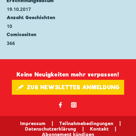
Erscheinungs­datum
19.10.2017
Anzahl Geschichten
10
Comicseiten
366
Keine Neuigkeiten mehr verpassen!
🖋 ZUR NEWSLETTER ANMELDUNG
𝖿
📷
Impressum
|
Teilnahmebedingungen
|
Datenschutzerklärung
|
Kontakt
|
Abonnement kündigen